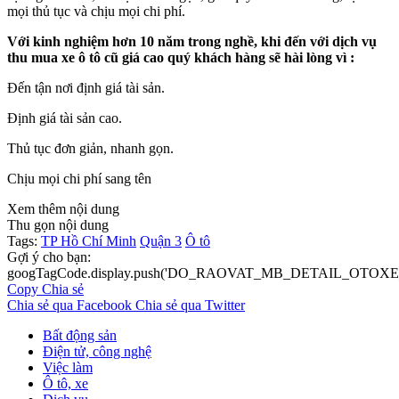
mọi thủ tục và chịu mọi chi phí.
Với kinh nghiệm hơn 10 năm trong nghề, khi đến với dịch vụ
thu mua xe ô tô cũ giá cao quý khách hàng sẽ hài lòng vì :
Đến tận nơi định giá tài sản.
Định giá tài sản cao.
Thủ tục đơn giản, nhanh gọn.
Chịu mọi chi phí sang tên
Xem thêm nội dung
Thu gọn nội dung
Tags:
TP Hồ Chí Minh
Quận 3
Ô tô
Gợi ý cho bạn:
googTagCode.display.push('DO_RAOVAT_MB_DETAIL_OTOXE_
Copy
Chia sẻ
Chia sẻ qua Facebook
Chia sẻ qua Twitter
Bất động sản
Điện tử, công nghệ
Việc làm
Ô tô, xe