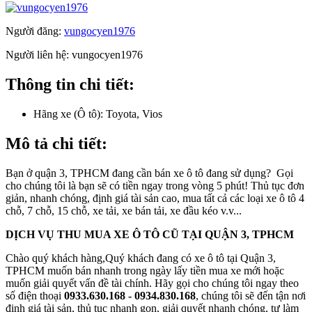
Người đăng:
vungocyen1976
Người liên hệ:
vungocyen1976
Thông tin chi tiết:
Hãng xe (Ô tô):
Toyota, Vios
Mô tả chi tiết:
Bạn ở quận 3, TPHCM đang cần bán xe ô tô đang sử dụng? Gọi
cho chúng tôi là bạn sẽ có tiền ngay trong vòng 5 phút! Thủ tục đơn
giản, nhanh chóng, định giá tài sản cao, mua tất cả các loại xe ô tô 4
chỗ, 7 chỗ, 15 chỗ, xe tải, xe bán tải, xe đầu kéo v.v...
DỊCH VỤ THU MUA XE Ô TÔ CŨ TẠI QUẬN 3, TPHCM
Chào quý khách hàng,Quý khách đang có xe ô tô tại Quận 3,
TPHCM muốn bán nhanh trong ngày lấy tiền mua xe mới hoặc
muốn giải quyết vấn đề tài chính. Hãy gọi cho chúng tôi ngay theo
số điện thoại
0933.630.168 - 0934.830.168
, chúng tôi sẽ đến tận nơi
định giá tài sản, thủ tục nhanh gọn, giải quyết nhanh chóng, tự làm