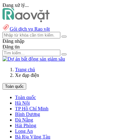
Đang xử lý...
Gói dịch vụ Rao vặt
Đăng nhập
Đăng tin
Trang chủ
Xe đạp điện
Toàn quốc
Toàn quốc
Hà Nội
TP Hồ Chí Minh
Bình Dương
Đà Nẵng
Hải Phòng
Long An
Bà Rịa Vũng Tàu