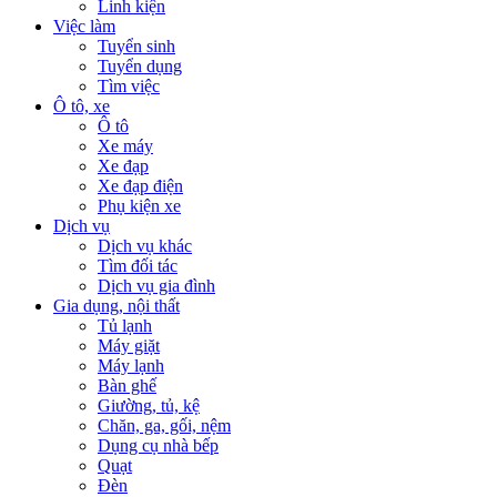
Linh kiện
Việc làm
Tuyển sinh
Tuyển dụng
Tìm việc
Ô tô, xe
Ô tô
Xe máy
Xe đạp
Xe đạp điện
Phụ kiện xe
Dịch vụ
Dịch vụ khác
Tìm đối tác
Dịch vụ gia đình
Gia dụng, nội thất
Tủ lạnh
Máy giặt
Máy lạnh
Bàn ghế
Giường, tủ, kệ
Chăn, ga, gối, nệm
Dụng cụ nhà bếp
Quạt
Đèn