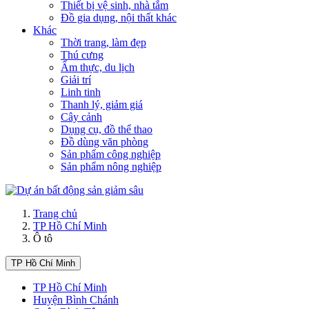
Thiết bị vệ sinh, nhà tắm
Đồ gia dụng, nội thất khác
Khác
Thời trang, làm đẹp
Thú cưng
Ẩm thực, du lịch
Giải trí
Linh tinh
Thanh lý, giảm giá
Cây cảnh
Dụng cụ, đồ thể thao
Đồ dùng văn phòng
Sản phẩm công nghiệp
Sản phẩm nông nghiệp
Trang chủ
TP Hồ Chí Minh
Ô tô
TP Hồ Chí Minh
TP Hồ Chí Minh
Huyện Bình Chánh