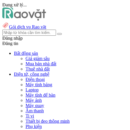
Đang xử lý...
Gói dịch vụ Rao vặt
Đăng nhập
Đăng tin
Bất động sản
Giá giảm sâu
Mua bán nhà đất
Thuê nhà đất
Điện tử, công nghệ
Điện thoại
Máy tính bảng
Laptop
Máy tính để bàn
Máy ảnh
Máy quay
Âm thanh
Ti vi
Thiết bị đeo thông minh
Phụ kiện