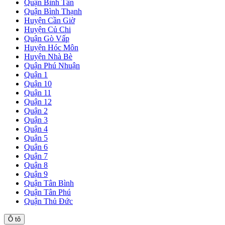
Quận Bình Tân
Quận Bình Thạnh
Huyện Cần Giờ
Huyện Củ Chi
Quận Gò Vấp
Huyện Hóc Môn
Huyện Nhà Bè
Quận Phú Nhuận
Quận 1
Quận 10
Quận 11
Quận 12
Quận 2
Quận 3
Quận 4
Quận 5
Quận 6
Quận 7
Quận 8
Quận 9
Quận Tân Bình
Quận Tân Phú
Quận Thủ Đức
Ô tô