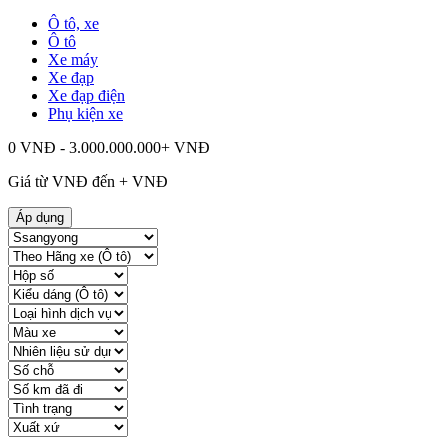
Ô tô, xe
Ô tô
Xe máy
Xe đạp
Xe đạp điện
Phụ kiện xe
0 VNĐ - 3.000.000.000+ VNĐ
Giá từ
VNĐ đến
+
VNĐ
Áp dụng