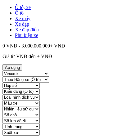
Ô tô, xe
Ô tô
Xe máy
Xe đạp
Xe đạp điện
Phụ kiện xe
0 VNĐ - 3.000.000.000+ VNĐ
Giá từ
VNĐ đến
+
VNĐ
Áp dụng