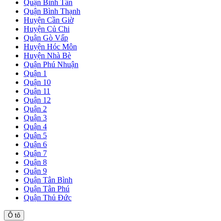
Quận Bình Tân
Quận Bình Thạnh
Huyện Cần Giờ
Huyện Củ Chi
Quận Gò Vấp
Huyện Hóc Môn
Huyện Nhà Bè
Quận Phú Nhuận
Quận 1
Quận 10
Quận 11
Quận 12
Quận 2
Quận 3
Quận 4
Quận 5
Quận 6
Quận 7
Quận 8
Quận 9
Quận Tân Bình
Quận Tân Phú
Quận Thủ Đức
Ô tô