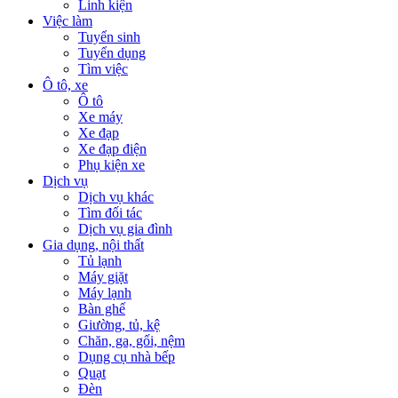
Linh kiện
Việc làm
Tuyển sinh
Tuyển dụng
Tìm việc
Ô tô, xe
Ô tô
Xe máy
Xe đạp
Xe đạp điện
Phụ kiện xe
Dịch vụ
Dịch vụ khác
Tìm đối tác
Dịch vụ gia đình
Gia dụng, nội thất
Tủ lạnh
Máy giặt
Máy lạnh
Bàn ghế
Giường, tủ, kệ
Chăn, ga, gối, nệm
Dụng cụ nhà bếp
Quạt
Đèn