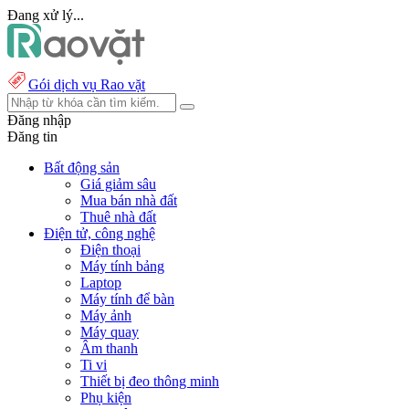
Đang xử lý...
Gói dịch vụ Rao vặt
Đăng nhập
Đăng tin
Bất động sản
Giá giảm sâu
Mua bán nhà đất
Thuê nhà đất
Điện tử, công nghệ
Điện thoại
Máy tính bảng
Laptop
Máy tính để bàn
Máy ảnh
Máy quay
Âm thanh
Ti vi
Thiết bị đeo thông minh
Phụ kiện