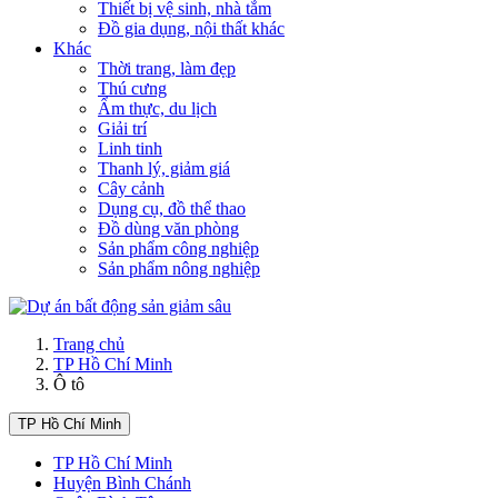
Thiết bị vệ sinh, nhà tắm
Đồ gia dụng, nội thất khác
Khác
Thời trang, làm đẹp
Thú cưng
Ẩm thực, du lịch
Giải trí
Linh tinh
Thanh lý, giảm giá
Cây cảnh
Dụng cụ, đồ thể thao
Đồ dùng văn phòng
Sản phẩm công nghiệp
Sản phẩm nông nghiệp
Trang chủ
TP Hồ Chí Minh
Ô tô
TP Hồ Chí Minh
TP Hồ Chí Minh
Huyện Bình Chánh