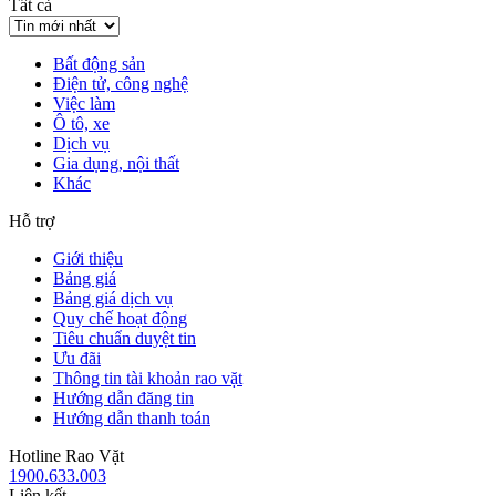
Tất cả
Bất động sản
Điện tử, công nghệ
Việc làm
Ô tô, xe
Dịch vụ
Gia dụng, nội thất
Khác
Hỗ trợ
Giới thiệu
Bảng giá
Bảng giá dịch vụ
Quy chế hoạt động
Tiêu chuẩn duyệt tin
Ưu đãi
Thông tin tài khoản rao vặt
Hướng dẫn đăng tin
Hướng dẫn thanh toán
Hotline Rao Vặt
1900.633.003
Liên kết