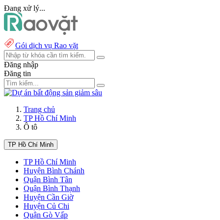
Đang xử lý...
Gói dịch vụ Rao vặt
Đăng nhập
Đăng tin
Trang chủ
TP Hồ Chí Minh
Ô tô
TP Hồ Chí Minh
TP Hồ Chí Minh
Huyện Bình Chánh
Quận Bình Tân
Quận Bình Thạnh
Huyện Cần Giờ
Huyện Củ Chi
Quận Gò Vấp