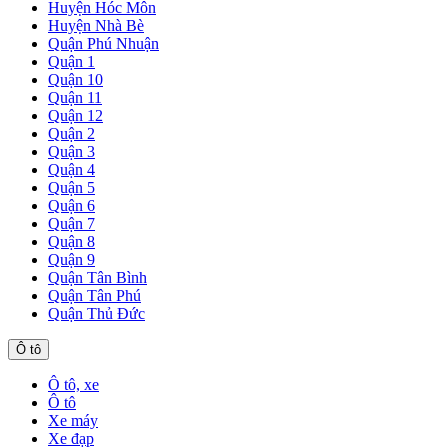
Huyện Hóc Môn
Huyện Nhà Bè
Quận Phú Nhuận
Quận 1
Quận 10
Quận 11
Quận 12
Quận 2
Quận 3
Quận 4
Quận 5
Quận 6
Quận 7
Quận 8
Quận 9
Quận Tân Bình
Quận Tân Phú
Quận Thủ Đức
Ô tô
Ô tô, xe
Ô tô
Xe máy
Xe đạp