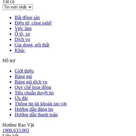
Tất cả
Bất động sản
Điện tử, công nghệ
Việc làm
Ô tô, xe
Dịch vụ
Gia dụng, nội thất
Khác
Hỗ trợ
Giới thiệu
Bảng giá
Bảng giá dịch vụ
Quy chế hoạt động
Tiêu chuẩn duyệt tin
Ưu đãi
Thông tin tài khoản rao vặt
Hướng dẫn đăng tin
Hướng dẫn thanh toán
Hotline Rao Vặt
1900.633.003
Liên kết