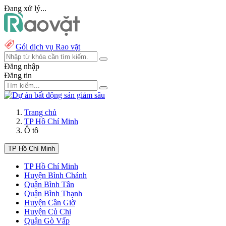
Đang xử lý...
Gói dịch vụ Rao vặt
Đăng nhập
Đăng tin
Trang chủ
TP Hồ Chí Minh
Ô tô
TP Hồ Chí Minh
TP Hồ Chí Minh
Huyện Bình Chánh
Quận Bình Tân
Quận Bình Thạnh
Huyện Cần Giờ
Huyện Củ Chi
Quận Gò Vấp