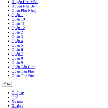
Huyện Hóc Môn
Huyện Nhà Bè
Quận Phú Nhuận
Quận 1
Quận 10
Quận 11
Quận 12
Quận 2
Quận 3
Quận 4
Quận 5
Quận 6
Quận 7
Quận 8
Quận 9
Quận Tân Bình
Quận Tân Phú
Quận Thủ Đức
Ô tô
Ô tô, xe
Ô tô
Xe máy
Xe đạp