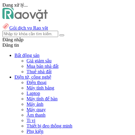
Đang xử lý...
Gói dịch vụ Rao vặt
Đăng nhập
Đăng tin
Bất động sản
Giá giảm sâu
Mua bán nhà đất
Thuê nhà đất
Điện tử, công nghệ
Điện thoại
Máy tính bảng
Laptop
Máy tính để bàn
Máy ảnh
Máy quay
Âm thanh
Ti vi
Thiết bị đeo thông minh
Phụ kiện