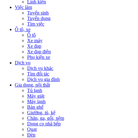
Linh kiện
Việc làm
Tuyển sinh
Tuyển dụng
Tìm việc
Ô tô, xe
Ô tô
Xe máy
Xe đạp
Xe đạp điện
Phụ kiện xe
Dịch vụ
Dịch vụ khác
Tìm đối tác
Dịch vụ gia đình
Gia dụng, nội thất
Tủ lạnh
Máy giặt
Máy lạnh
Bàn ghế
Giường, tủ, kệ
Chăn, ga, gối, nệm
Dụng cụ nhà bếp
Quạt
Đèn