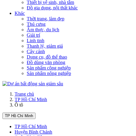
Thiết bị vệ sinh, nhà tắm
Đồ gia dụng, nội thất khác
Khác
Thời trang, làm đẹp
Thú cưng
Ẩm thực, du lịch
Giải trí
Linh tinh
Thanh lý, giảm giá
Cây cảnh
Dụng cụ, đồ thể thao
Đồ dùng văn phòng
Sản phẩm công nghiệp
Sản phẩm nông nghiệp
Trang chủ
TP Hồ Chí Minh
Ô tô
TP Hồ Chí Minh
TP Hồ Chí Minh
Huyện Bình Chánh