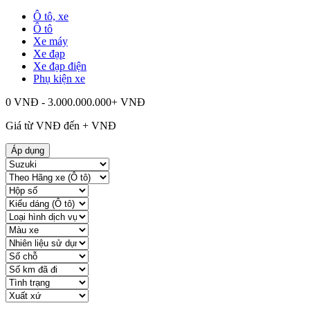
Ô tô, xe
Ô tô
Xe máy
Xe đạp
Xe đạp điện
Phụ kiện xe
0 VNĐ - 3.000.000.000+ VNĐ
Giá từ
VNĐ đến
+
VNĐ
Áp dụng