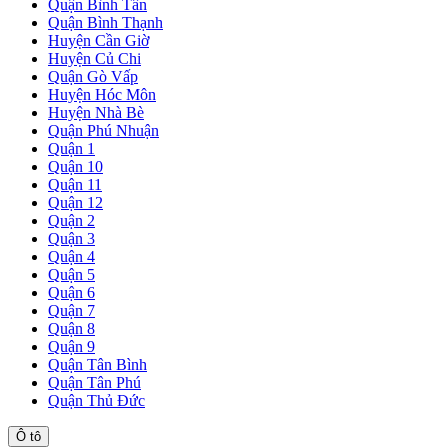
Quận Bình Tân
Quận Bình Thạnh
Huyện Cần Giờ
Huyện Củ Chi
Quận Gò Vấp
Huyện Hóc Môn
Huyện Nhà Bè
Quận Phú Nhuận
Quận 1
Quận 10
Quận 11
Quận 12
Quận 2
Quận 3
Quận 4
Quận 5
Quận 6
Quận 7
Quận 8
Quận 9
Quận Tân Bình
Quận Tân Phú
Quận Thủ Đức
Ô tô