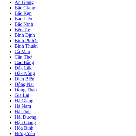
An Giang
Bắc Giang
Bắc Kạn
Bạc Liêu
Bắc Ninh
Bến Tre
Bình Định
Bình Phước
Bình Thuận
Cà Mau
Cần Thơ
Cao Bằng
Đắk Lắk
Đắk Nông
Điện Biên
Đồng Nai
Đồng Tháp
Gia Lai
Hà Giang
Hà Nam
Hà Tĩnh
Hải Dương
Hậu Giang
Hòa Bình
Hưng Yên