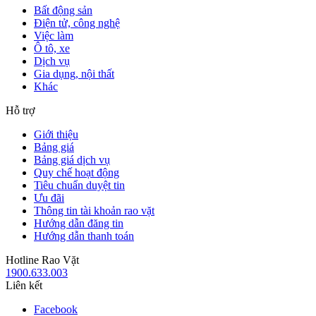
Bất động sản
Điện tử, công nghệ
Việc làm
Ô tô, xe
Dịch vụ
Gia dụng, nội thất
Khác
Hỗ trợ
Giới thiệu
Bảng giá
Bảng giá dịch vụ
Quy chế hoạt động
Tiêu chuẩn duyệt tin
Ưu đãi
Thông tin tài khoản rao vặt
Hướng dẫn đăng tin
Hướng dẫn thanh toán
Hotline Rao Vặt
1900.633.003
Liên kết
Facebook