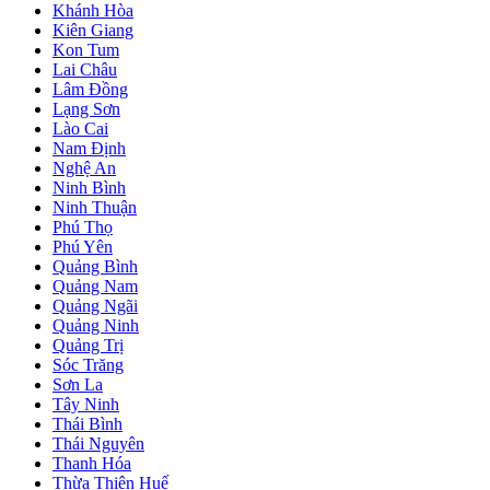
Khánh Hòa
Kiên Giang
Kon Tum
Lai Châu
Lâm Đồng
Lạng Sơn
Lào Cai
Nam Định
Nghệ An
Ninh Bình
Ninh Thuận
Phú Thọ
Phú Yên
Quảng Bình
Quảng Nam
Quảng Ngãi
Quảng Ninh
Quảng Trị
Sóc Trăng
Sơn La
Tây Ninh
Thái Bình
Thái Nguyên
Thanh Hóa
Thừa Thiên Huế