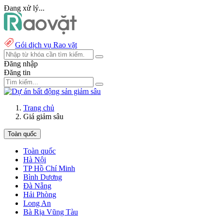
Đang xử lý...
Gói dịch vụ Rao vặt
Đăng nhập
Đăng tin
Trang chủ
Giá giảm sâu
Toàn quốc
Toàn quốc
Hà Nội
TP Hồ Chí Minh
Bình Dương
Đà Nẵng
Hải Phòng
Long An
Bà Rịa Vũng Tàu