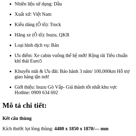
Nhiên liệu sử dụng:
Dầu
Xuất xứ:
Việt Nam
Kiểu dáng (Ô tô):
Truck
Hãng xe (Ô tô):
Isuzu, QKR
Loại hình dịch vụ:
Bán
Ưu điểm:
Xe cabin vuông thế hệ mới! Rộng rãi Tiêu chuẩn
khí thải Euro5
Khuyến mãi & Ưu đãi:
Bảo hành 3 năm/ 100,000km Hỗ trợ
giao hàng tận nơi!
Giới thiệu:
Isuzu Gò Vấp- Giá thành tốt nhất khu vực
Hotline: 0909 634 692
Mô tả chi tiết:
Kết cấu thùng
Kích thước lọt lòng thùng:
4480 x 1850 x 1870/— mm