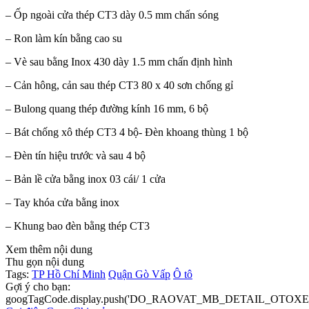
– Ốp ngoài cửa thép CT3 dày 0.5 mm chấn sóng
– Ron làm kín bằng cao su
– Vè sau bằng Inox 430 dày 1.5 mm chấn định hình
– Cản hông, cản sau thép CT3 80 x 40 sơn chống gỉ
– Bulong quang thép đường kính 16 mm, 6 bộ
– Bát chống xô thép CT3 4 bộ- Đèn khoang thùng 1 bộ
– Đèn tín hiệu trước và sau 4 bộ
– Bản lề cửa bằng inox 03 cái/ 1 cửa
– Tay khóa cửa bằng inox
– Khung bao đèn bằng thép CT3
Xem thêm nội dung
Thu gọn nội dung
Tags:
TP Hồ Chí Minh
Quận Gò Vấp
Ô tô
Gợi ý cho bạn:
googTagCode.display.push('DO_RAOVAT_MB_DETAIL_OTOXE_