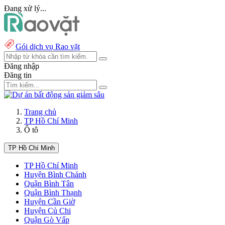
Đang xử lý...
Gói dịch vụ Rao vặt
Đăng nhập
Đăng tin
Trang chủ
TP Hồ Chí Minh
Ô tô
TP Hồ Chí Minh
TP Hồ Chí Minh
Huyện Bình Chánh
Quận Bình Tân
Quận Bình Thạnh
Huyện Cần Giờ
Huyện Củ Chi
Quận Gò Vấp