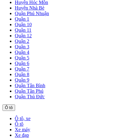
Huyện Hóc Môn
Huyện Nhà Bè
Quận Phú Nhuận
Quận 1
Quận 10
Quận 11
Quận 12
Quận 2
Quận 3
Quận 4
Quận 5
Quận 6
Quận 7
Quận 8
Quận 9
Quận Tân Bình
Quận Tân Phú
Quận Thủ Đức
Ô tô
Ô tô, xe
Ô tô
Xe máy
Xe đạp