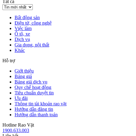
Tất cả
Bất động sản
Điện tử, công nghệ
Việc làm
Ô tô, xe
Dịch vụ
Gia dụng, nội thất
Khác
Hỗ trợ
Giới thiệu
Bảng giá
Bảng giá dịch vụ
Quy chế hoạt động
Tiêu chuẩn duyệt tin
Ưu đãi
Thông tin tài khoản rao vặt
Hướng dẫn đăng tin
Hướng dẫn thanh toán
Hotline Rao Vặt
1900.633.003
Liên kết