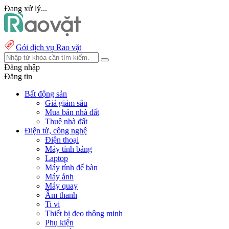
Đang xử lý...
Gói dịch vụ Rao vặt
Đăng nhập
Đăng tin
Bất động sản
Giá giảm sâu
Mua bán nhà đất
Thuê nhà đất
Điện tử, công nghệ
Điện thoại
Máy tính bảng
Laptop
Máy tính để bàn
Máy ảnh
Máy quay
Âm thanh
Ti vi
Thiết bị đeo thông minh
Phụ kiện