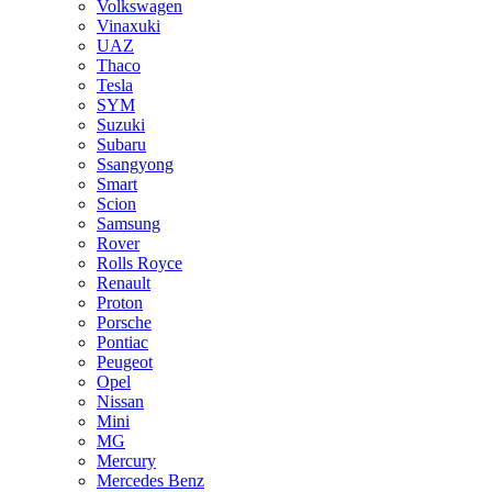
Volkswagen
Vinaxuki
UAZ
Thaco
Tesla
SYM
Suzuki
Subaru
Ssangyong
Smart
Scion
Samsung
Rover
Rolls Royce
Renault
Proton
Porsche
Pontiac
Peugeot
Opel
Nissan
Mini
MG
Mercury
Mercedes Benz