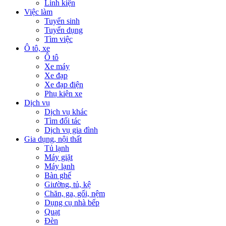
Linh kiện
Việc làm
Tuyển sinh
Tuyển dụng
Tìm việc
Ô tô, xe
Ô tô
Xe máy
Xe đạp
Xe đạp điện
Phụ kiện xe
Dịch vụ
Dịch vụ khác
Tìm đối tác
Dịch vụ gia đình
Gia dụng, nội thất
Tủ lạnh
Máy giặt
Máy lạnh
Bàn ghế
Giường, tủ, kệ
Chăn, ga, gối, nệm
Dụng cụ nhà bếp
Quạt
Đèn