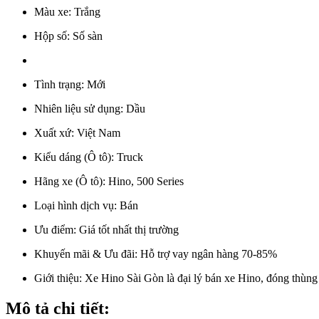
Màu xe:
Trắng
Hộp số:
Số sàn
Tình trạng:
Mới
Nhiên liệu sử dụng:
Dầu
Xuất xứ:
Việt Nam
Kiểu dáng (Ô tô):
Truck
Hãng xe (Ô tô):
Hino, 500 Series
Loại hình dịch vụ:
Bán
Ưu điểm:
Giá tốt nhất thị trường
Khuyến mãi & Ưu đãi:
Hỗ trợ vay ngân hàng 70-85%
Giới thiệu:
Xe Hino Sài Gòn là đại lý bán xe Hino, đóng thùng
Mô tả chi tiết: