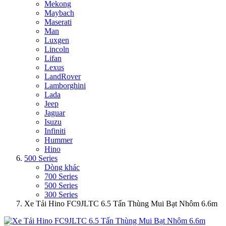
Mekong
Maybach
Maserati
Man
Luxgen
Lincoln
Lifan
Lexus
LandRover
Lamborghini
Lada
Jeep
Jaguar
Isuzu
Infiniti
Hummer
Hino
500 Series
Dòng khác
700 Series
500 Series
300 Series
Xe Tải Hino FC9JLTC 6.5 Tấn Thùng Mui Bạt Nhôm 6.6m