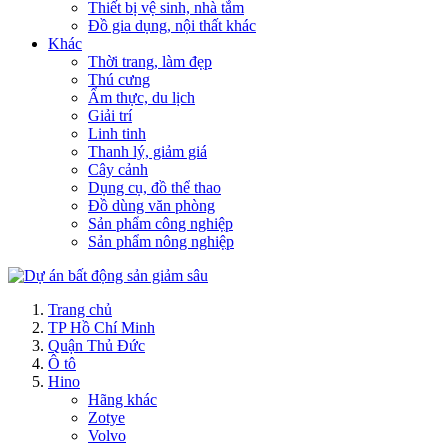
Thiết bị vệ sinh, nhà tắm
Đồ gia dụng, nội thất khác
Khác
Thời trang, làm đẹp
Thú cưng
Ẩm thực, du lịch
Giải trí
Linh tinh
Thanh lý, giảm giá
Cây cảnh
Dụng cụ, đồ thể thao
Đồ dùng văn phòng
Sản phẩm công nghiệp
Sản phẩm nông nghiệp
Trang chủ
TP Hồ Chí Minh
Quận Thủ Đức
Ô tô
Hino
Hãng khác
Zotye
Volvo