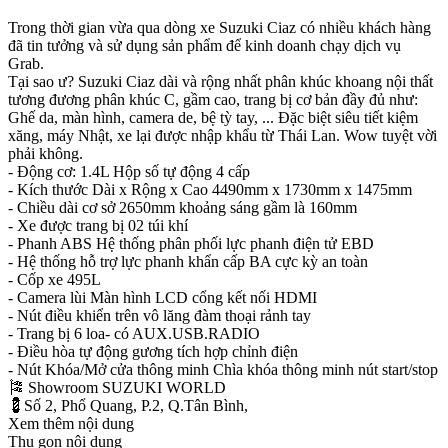
Trong thời gian vừa qua dòng xe Suzuki Ciaz có nhiều khách hàng
đã tin tưởng và sử dụng sản phẩm để kinh doanh chạy dịch vụ
Grab.
Tại sao ư? Suzuki Ciaz dài và rộng nhất phân khúc khoang nội thất
tương đương phân khúc C, gầm cao, trang bị cơ bản đầy đủ như:
Ghế da, màn hình, camera de, bệ tỳ tay, ... Đặc biệt siêu tiết kiệm
xăng, máy Nhật, xe lại được nhập khẩu từ Thái Lan. Wow tuyệt vời
phải không.
- Động cơ: 1.4L Hộp số tự động 4 cấp
- Kích thước Dài x Rộng x Cao 4490mm x 1730mm x 1475mm
- Chiều dài cơ sở 2650mm khoảng sáng gầm là 160mm
- Xe được trang bị 02 túi khí
- Phanh ABS Hệ thống phân phối lực phanh điện tử EBD
- Hệ thống hỗ trợ lực phanh khẩn cấp BA cực kỳ an toàn
- Cốp xe 495L
- Camera lùi Màn hình LCD cổng kết nối HDMI
- Nút điều khiển trên vô lăng đàm thoại rảnh tay
- Trang bị 6 loa- có AUX.USB.RADIO
- Điều hòa tự động gương tích hợp chỉnh điện
- Nút Khóa/Mở cửa thông minh Chìa khóa thông minh nút start/stop
🎏 Showroom SUZUKI WORLD
💈Số 2, Phổ Quang, P.2, Q.Tân Bình,
Xem thêm nội dung
Thu gọn nội dung