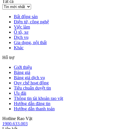
Tất cả
Bất động sản
Điện tử, công nghệ
Việc làm
Ô tô, xe
Dịch vụ
Gia dụng, nội thất
Khác
Hỗ trợ
Giới thiệu
Bảng giá
Bảng giá dịch vụ
Quy chế hoạt động
Tiêu chuẩn duyệt tin
Ưu đãi
Thông tin tài khoản rao vặt
Hướng dẫn đăng tin
Hướng dẫn thanh toán
Hotline Rao Vặt
1900.633.003
Liên kết