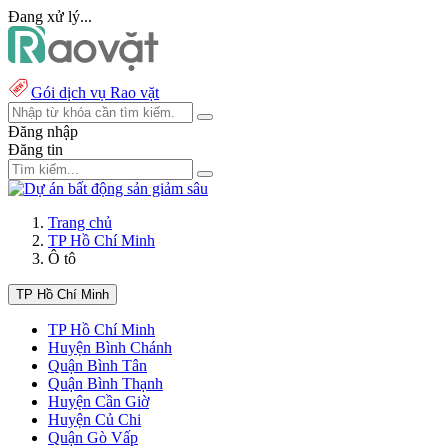
Đang xử lý...
Gói dịch vụ Rao vặt
Đăng nhập
Đăng tin
Trang chủ
TP Hồ Chí Minh
Ô tô
TP Hồ Chí Minh
TP Hồ Chí Minh
Huyện Bình Chánh
Quận Bình Tân
Quận Bình Thạnh
Huyện Cần Giờ
Huyện Củ Chi
Quận Gò Vấp