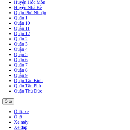
Huyện Hóc Môn
Huyện Nhà Bè
Quận Phú Nhuận
Quận 1
Quận 10
Quận 11
Quận 12
Quận 2
Quận 3
Quận 4
Quận 5
Quận 6
Quận 7
Quận 8
Quận 9
Quận Tân Bình
Quận Tân Phú
Quận Thủ Đức
Ô tô
Ô tô, xe
Ô tô
Xe máy
Xe đạp