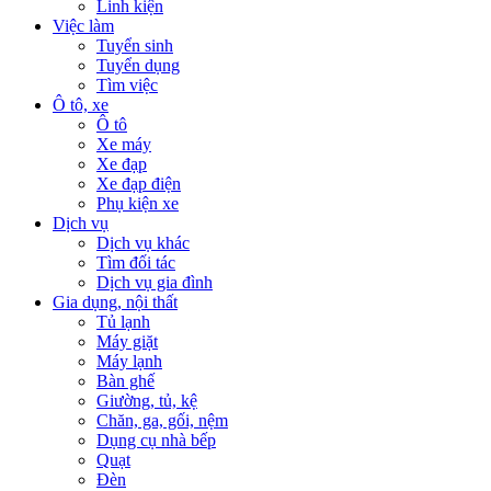
Linh kiện
Việc làm
Tuyển sinh
Tuyển dụng
Tìm việc
Ô tô, xe
Ô tô
Xe máy
Xe đạp
Xe đạp điện
Phụ kiện xe
Dịch vụ
Dịch vụ khác
Tìm đối tác
Dịch vụ gia đình
Gia dụng, nội thất
Tủ lạnh
Máy giặt
Máy lạnh
Bàn ghế
Giường, tủ, kệ
Chăn, ga, gối, nệm
Dụng cụ nhà bếp
Quạt
Đèn