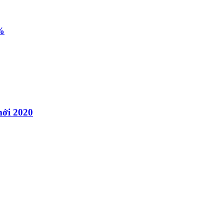
0%
 mới 2020