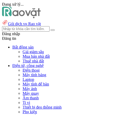
Đang xử lý...
Gói dịch vụ Rao vặt
Đăng nhập
Đăng tin
Bất động sản
Giá giảm sâu
Mua bán nhà đất
Thuê nhà đất
Điện tử, công nghệ
Điện thoại
Máy tính bảng
Laptop
Máy tính để bàn
Máy ảnh
Máy quay
Âm thanh
Ti vi
Thiết bị đeo thông minh
Phụ kiện