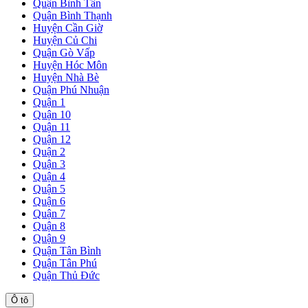
Quận Bình Tân
Quận Bình Thạnh
Huyện Cần Giờ
Huyện Củ Chi
Quận Gò Vấp
Huyện Hóc Môn
Huyện Nhà Bè
Quận Phú Nhuận
Quận 1
Quận 10
Quận 11
Quận 12
Quận 2
Quận 3
Quận 4
Quận 5
Quận 6
Quận 7
Quận 8
Quận 9
Quận Tân Bình
Quận Tân Phú
Quận Thủ Đức
Ô tô