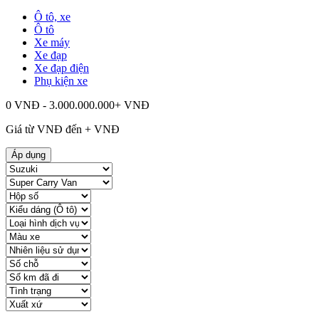
Ô tô, xe
Ô tô
Xe máy
Xe đạp
Xe đạp điện
Phụ kiện xe
0 VNĐ - 3.000.000.000+ VNĐ
Giá từ
VNĐ đến
+
VNĐ
Áp dụng