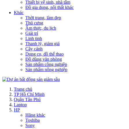
Thiết bị vệ sinh, nhà tắm
Đồ gia dụng, nội thất khác
Khác
Thời trang, làm đẹp
Thú cưng
Ẩm thực, du lịch
Giải trí
Linh tinh
Thanh lý, giảm giá
Cây cảnh
Dụng cụ, đồ thể thao
Đồ dùng văn phòng
Sản phẩm công nghiệp
Sản phẩm nông nghiệp
Trang chủ
TP Hồ Chí Minh
Quận Tân Phú
Laptop
HP
Hãng khác
Toshiba
Sony