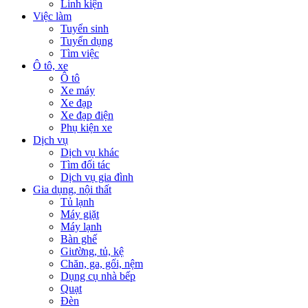
Linh kiện
Việc làm
Tuyển sinh
Tuyển dụng
Tìm việc
Ô tô, xe
Ô tô
Xe máy
Xe đạp
Xe đạp điện
Phụ kiện xe
Dịch vụ
Dịch vụ khác
Tìm đối tác
Dịch vụ gia đình
Gia dụng, nội thất
Tủ lạnh
Máy giặt
Máy lạnh
Bàn ghế
Giường, tủ, kệ
Chăn, ga, gối, nệm
Dụng cụ nhà bếp
Quạt
Đèn