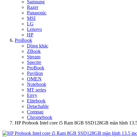
Samsung
Razer
Panasonic
MSI
LG
Lenovo
HP
ProBook
Dòng khác
ZBook
Stream
Spectre
ProBook
Pavilion
OMEN
Notebook
MT series
Envy
Elitebook
Detachable
Compaq
Chromebook
HP Probook Intel core i5 Ram 8GB SSD128GB màn hình 13.5