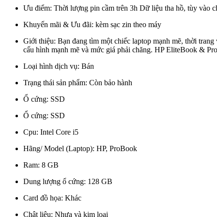
Ưu điểm:
Thời lượng pin cầm trên 3h Dữ liệu tha hồ, tùy vào
Khuyến mãi & Ưu đãi:
kèm sạc zin theo máy
Giới thiệu:
Bạn đang tìm một chiếc laptop mạnh mẽ, thời trang và
cấu hình mạnh mẽ và mức giá phải chăng. HP EliteBook & Pro
Loại hình dịch vụ:
Bán
Trạng thái sản phẩm:
Còn bảo hành
Ổ cứng:
SSD
Ổ cứng:
SSD
Cpu:
Intel Core i5
Hãng/ Model (Laptop):
HP, ProBook
Ram:
8 GB
Dung lượng ổ cứng:
128 GB
Card đồ họa:
Khác
Chât liệu:
Nhựa và kim loại