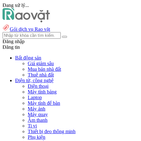
Đang xử lý...
Gói dịch vụ Rao vặt
Đăng nhập
Đăng tin
Bất động sản
Giá giảm sâu
Mua bán nhà đất
Thuê nhà đất
Điện tử, công nghệ
Điện thoại
Máy tính bảng
Laptop
Máy tính để bàn
Máy ảnh
Máy quay
Âm thanh
Ti vi
Thiết bị đeo thông minh
Phụ kiện