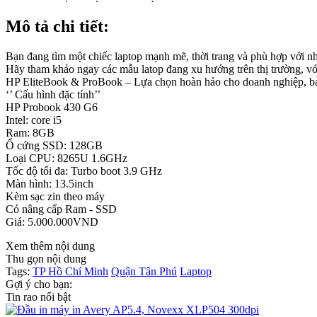
Mô tả chi tiết:
Bạn đang tìm một chiếc laptop mạnh mẽ, thời trang và phù hợp với nh
Hãy tham khảo ngay các mẫu latop đang xu hướng trên thị trường, vớ
HP EliteBook & ProBook – Lựa chọn hoàn hảo cho doanh nghiệp, bả
‘’ Cấu hình đặc tính’’
HP Probook 430 G6
Intel: core i5
Ram: 8GB
Ổ cứng SSD: 128GB
Loại CPU: 8265U 1.6GHz
Tốc độ tối đa: Turbo boot 3.9 GHz
Màn hình: 13.5inch
Kèm sạc zin theo máy
Có nâng cấp Ram - SSD
Giá: 5.000.000VND
Xem thêm nội dung
Thu gọn nội dung
Tags:
TP Hồ Chí Minh
Quận Tân Phú
Laptop
Gợi ý cho bạn:
Tin rao nổi bật