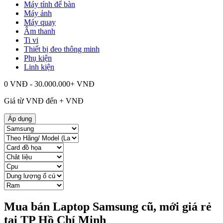
Máy tính để bàn
Máy ảnh
Máy quay
Âm thanh
Ti vi
Thiết bị đeo thông minh
Phụ kiện
Linh kiện
0 VNĐ - 30.000.000+ VNĐ
Giá từ
VNĐ đến
+
VNĐ
Áp dụng
Mua bán Laptop Samsung cũ, mới giá rẻ
tại TP Hồ Chí Minh