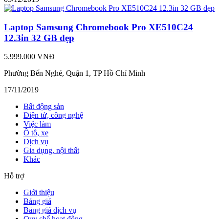
Laptop Samsung Chromebook Pro XE510C24
12.3in 32 GB đẹp
5.999.000 VNĐ
Phường Bến Nghé, Quận 1, TP Hồ Chí Minh
17/11/2019
Bất động sản
Điện tử, công nghệ
Việc làm
Ô tô, xe
Dịch vụ
Gia dụng, nội thất
Khác
Hỗ trợ
Giới thiệu
Bảng giá
Bảng giá dịch vụ
Quy chế hoạt động