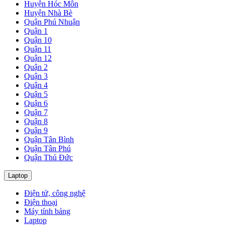
Huyện Hóc Môn
Huyện Nhà Bè
Quận Phú Nhuận
Quận 1
Quận 10
Quận 11
Quận 12
Quận 2
Quận 3
Quận 4
Quận 5
Quận 6
Quận 7
Quận 8
Quận 9
Quận Tân Bình
Quận Tân Phú
Quận Thủ Đức
Laptop
Điện tử, công nghệ
Điện thoại
Máy tính bảng
Laptop