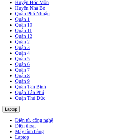
Huyện Hóc Môn
Huyện Nhà Bè
Quận Phú Nhuận
Quận 1
Quận 10
Quận 11
Quận 12
Quận 2
Quận 3
Quận 4
Quận 5
Quận 6
Quận 7
Quận 8
Quận 9
Quận Tân Bình
Quận Tân Phú
Quận Thủ Đức
Laptop
Điện tử, công nghệ
Điện thoại
Máy tính bảng
Laptop