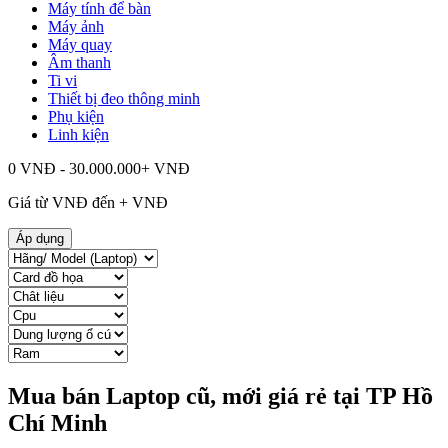
Máy tính để bàn
Máy ảnh
Máy quay
Âm thanh
Ti vi
Thiết bị đeo thông minh
Phụ kiện
Linh kiện
0 VNĐ - 30.000.000+ VNĐ
Giá từ
VNĐ đến
+
VNĐ
Áp dụng
Mua bán Laptop cũ, mới giá rẻ tại TP Hồ
Chí Minh