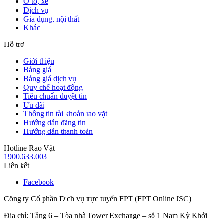
Ô tô, xe
Dịch vụ
Gia dụng, nội thất
Khác
Hỗ trợ
Giới thiệu
Bảng giá
Bảng giá dịch vụ
Quy chế hoạt động
Tiêu chuẩn duyệt tin
Ưu đãi
Thông tin tài khoản rao vặt
Hướng dẫn đăng tin
Hướng dẫn thanh toán
Hotline Rao Vặt
1900.633.003
Liên kết
Facebook
Công ty Cổ phần Dịch vụ trực tuyến FPT (FPT Online JSC)
Địa chỉ: Tầng 6 – Tòa nhà Tower Exchange – số 1 Nam Kỳ Khởi