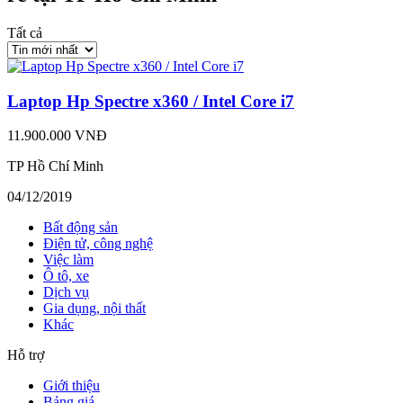
Tất cả
Laptop Hp Spectre x360 / Intel Core i7
11.900.000 VNĐ
TP Hồ Chí Minh
04/12/2019
Bất động sản
Điện tử, công nghệ
Việc làm
Ô tô, xe
Dịch vụ
Gia dụng, nội thất
Khác
Hỗ trợ
Giới thiệu
Bảng giá