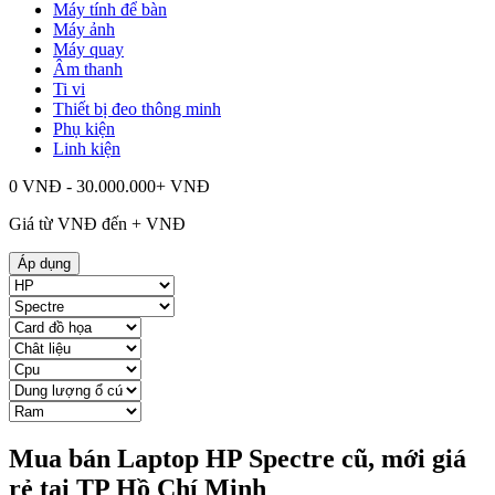
Máy tính để bàn
Máy ảnh
Máy quay
Âm thanh
Ti vi
Thiết bị đeo thông minh
Phụ kiện
Linh kiện
0 VNĐ - 30.000.000+ VNĐ
Giá từ
VNĐ đến
+
VNĐ
Áp dụng
Mua bán Laptop HP Spectre cũ, mới giá
rẻ tại TP Hồ Chí Minh