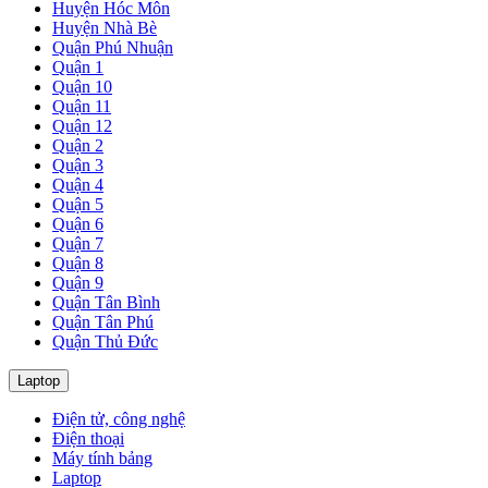
Huyện Hóc Môn
Huyện Nhà Bè
Quận Phú Nhuận
Quận 1
Quận 10
Quận 11
Quận 12
Quận 2
Quận 3
Quận 4
Quận 5
Quận 6
Quận 7
Quận 8
Quận 9
Quận Tân Bình
Quận Tân Phú
Quận Thủ Đức
Laptop
Điện tử, công nghệ
Điện thoại
Máy tính bảng
Laptop