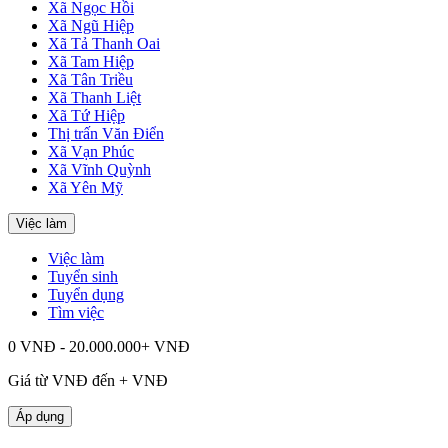
Xã Ngọc Hồi
Xã Ngũ Hiệp
Xã Tả Thanh Oai
Xã Tam Hiệp
Xã Tân Triều
Xã Thanh Liệt
Xã Tứ Hiệp
Thị trấn Văn Điển
Xã Vạn Phúc
Xã Vĩnh Quỳnh
Xã Yên Mỹ
Việc làm
Việc làm
Tuyển sinh
Tuyển dụng
Tìm việc
0 VNĐ - 20.000.000+ VNĐ
Giá từ
VNĐ đến
+
VNĐ
Áp dụng