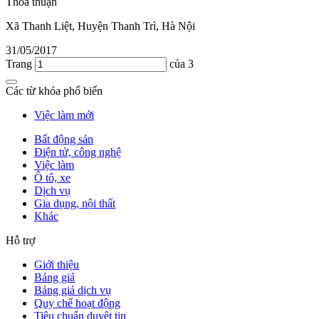
Thỏa thuận
Xã Thanh Liệt, Huyện Thanh Trì, Hà Nội
31/05/2017
Trang
của 3
Các từ khóa phổ biến
Việc làm mới
Bất động sản
Điện tử, công nghệ
Việc làm
Ô tô, xe
Dịch vụ
Gia dụng, nội thất
Khác
Hỗ trợ
Giới thiệu
Bảng giá
Bảng giá dịch vụ
Quy chế hoạt động
Tiêu chuẩn duyệt tin