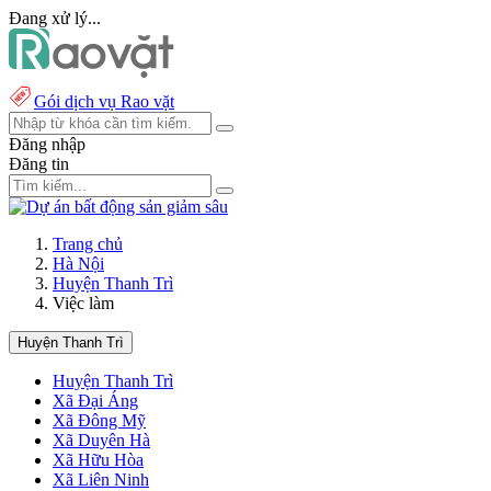
Đang xử lý...
Gói dịch vụ Rao vặt
Đăng nhập
Đăng tin
Trang chủ
Hà Nội
Huyện Thanh Trì
Việc làm
Huyện Thanh Trì
Huyện Thanh Trì
Xã Đại Áng
Xã Đông Mỹ
Xã Duyên Hà
Xã Hữu Hòa
Xã Liên Ninh