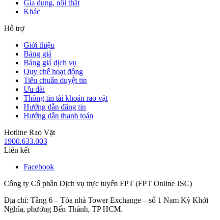
Gia dụng, nội thất
Khác
Hỗ trợ
Giới thiệu
Bảng giá
Bảng giá dịch vụ
Quy chế hoạt động
Tiêu chuẩn duyệt tin
Ưu đãi
Thông tin tài khoản rao vặt
Hướng dẫn đăng tin
Hướng dẫn thanh toán
Hotline Rao Vặt
1900.633.003
Liên kết
Facebook
Công ty Cổ phần Dịch vụ trực tuyến FPT (FPT Online JSC)
Địa chỉ: Tầng 6 – Tòa nhà Tower Exchange – số 1 Nam Kỳ Khởi
Nghĩa, phường Bến Thành, TP HCM.