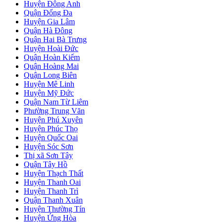
Huyện Đông Anh
Quận Đống Đa
Huyện Gia Lâm
Quận Hà Đông
Quận Hai Bà Trưng
Huyện Hoài Đức
Quận Hoàn Kiếm
Quận Hoàng Mai
Quận Long Biên
Huyện Mê Linh
Huyện Mỹ Đức
Quận Nam Từ Liêm
Phường Trung Văn
Huyện Phú Xuyên
Huyện Phúc Thọ
Huyện Quốc Oai
Huyện Sóc Sơn
Thị xã Sơn Tây
Quận Tây Hồ
Huyện Thạch Thất
Huyện Thanh Oai
Huyện Thanh Trì
Quận Thanh Xuân
Huyện Thường Tín
Huyện Ứng Hòa