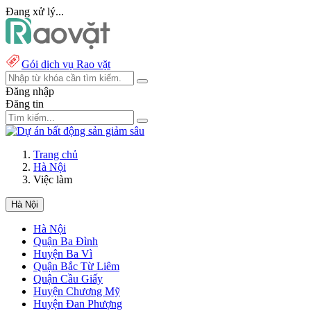
Đang xử lý...
Gói dịch vụ Rao vặt
Đăng nhập
Đăng tin
Trang chủ
Hà Nội
Việc làm
Hà Nội
Hà Nội
Quận Ba Đình
Huyện Ba Vì
Quận Bắc Từ Liêm
Quận Cầu Giấy
Huyện Chương Mỹ
Huyện Đan Phượng