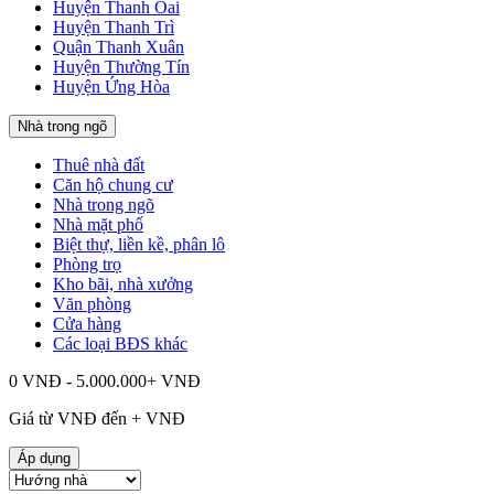
Huyện Thanh Oai
Huyện Thanh Trì
Quận Thanh Xuân
Huyện Thường Tín
Huyện Ứng Hòa
Nhà trong ngõ
Thuê nhà đất
Căn hộ chung cư
Nhà trong ngõ
Nhà mặt phố
Biệt thự, liền kề, phân lô
Phòng trọ
Kho bãi, nhà xưởng
Văn phòng
Cửa hàng
Các loại BĐS khác
0 VNĐ - 5.000.000+ VNĐ
Giá từ
VNĐ đến
+
VNĐ
Áp dụng