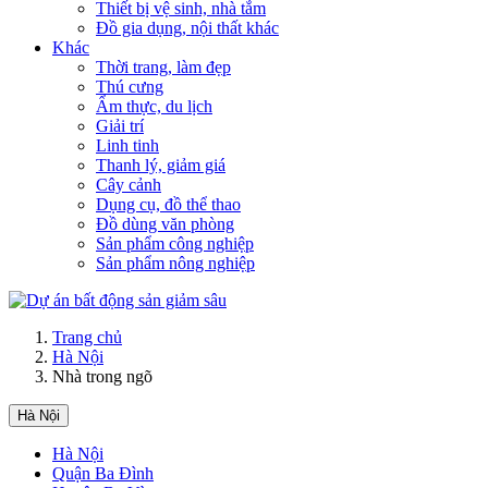
Thiết bị vệ sinh, nhà tắm
Đồ gia dụng, nội thất khác
Khác
Thời trang, làm đẹp
Thú cưng
Ẩm thực, du lịch
Giải trí
Linh tinh
Thanh lý, giảm giá
Cây cảnh
Dụng cụ, đồ thể thao
Đồ dùng văn phòng
Sản phẩm công nghiệp
Sản phẩm nông nghiệp
Trang chủ
Hà Nội
Nhà trong ngõ
Hà Nội
Hà Nội
Quận Ba Đình