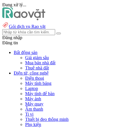
Đang xử lý...
Gói dịch vụ Rao vặt
Đăng nhập
Đăng tin
Bất động sản
Giá giảm sâu
Mua bán nhà đất
Thuê nhà đất
Điện tử, công nghệ
Điện thoại
Máy tính bảng
Laptop
Máy tính để bàn
Máy ảnh
Máy quay
Âm thanh
Ti vi
Thiết bị đeo thông minh
Phụ kiện