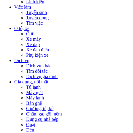
Linh kiện
Việc làm
Tuyển sinh
Tuyển dụng
Tìm việc
Ô tô, xe
Ô tô
Xe máy
Xe đạp
Xe đạp điện
Phụ kiện xe
Dịch vụ
Dịch vụ khác
Tìm đối tác
Dịch vụ gia đình
Gia dụng, nội thất
Tủ lạnh
Máy giặt
Máy lạnh
Bàn ghế
Giường, tủ, kệ
Chăn, ga, gối, nệm
Dụng cụ nhà bếp
Quạt
Đèn