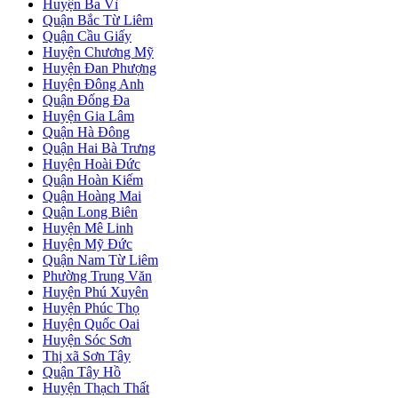
Huyện Ba Vì
Quận Bắc Từ Liêm
Quận Cầu Giấy
Huyện Chương Mỹ
Huyện Đan Phượng
Huyện Đông Anh
Quận Đống Đa
Huyện Gia Lâm
Quận Hà Đông
Quận Hai Bà Trưng
Huyện Hoài Đức
Quận Hoàn Kiếm
Quận Hoàng Mai
Quận Long Biên
Huyện Mê Linh
Huyện Mỹ Đức
Quận Nam Từ Liêm
Phường Trung Văn
Huyện Phú Xuyên
Huyện Phúc Thọ
Huyện Quốc Oai
Huyện Sóc Sơn
Thị xã Sơn Tây
Quận Tây Hồ
Huyện Thạch Thất