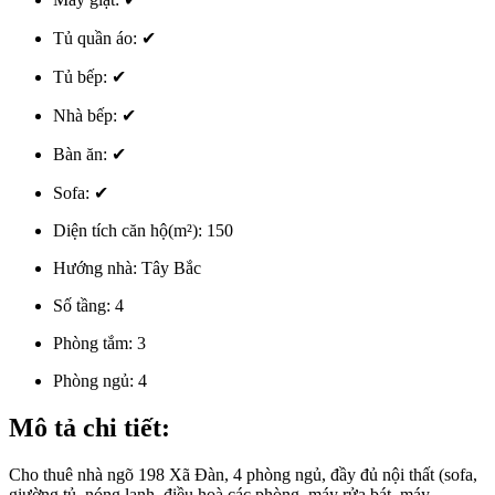
Tủ quần áo:
✔
Tủ bếp:
✔
Nhà bếp:
✔
Bàn ăn:
✔
Sofa:
✔
Diện tích căn hộ(m²):
150
Hướng nhà:
Tây Bắc
Số tầng:
4
Phòng tắm:
3
Phòng ngủ:
4
Mô tả chi tiết:
Cho thuê nhà ngõ 198 Xã Đàn, 4 phòng ngủ, đầy đủ nội thất (sofa,
giường tủ, nóng lạnh, điều hoà các phòng, máy rửa bát, máy