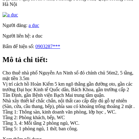
Hà Nội
Người đăng:
a duc
Người liên hệ:
a duc
Bấm để hiện số:
0903287***
Mô tả chi tiết:
Cho thuê nhà phố Nguyễn An Ninh sổ đỏ chính chủ 56m2, 5 tầng,
mặt tiền 3.5m
Vị trí cách hồ Hoàn Kiếm 5 km ngõ thẳng gần đường oto, gần các
trường Đại học Kinh tế Quốc dân, Bách Khoa, gần trường cấp 2
Tân Định, gần Bệnh viện Bạch Mai trung tâm quận.
Nhà xây thiết kế chắc chắn, nội thất cao cấp đầy đủ gỗ tự nhiên
(Sàn, cửa, cầu thang, bếp), phía sau có khoảng trống thoáng 2 mặt .
Tầng 1: Thông sàn, kinh doanh văn phòng, lớp học , WC.
Tầng 2: Phòng khách, bếp, WC
Tầng 3, 4: Mỗi tầng 2 phòng ngủ, WC.
Tầng 5: 1 phòng ngủ, 1 thờ, ban công.