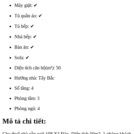
Máy giặt:
✔
Tủ quần áo:
✔
Tủ bếp:
✔
Nhà bếp:
✔
Bàn ăn:
✔
Sofa:
✔
Diện tích căn hộ(m²):
50
Hướng nhà:
Tây Bắc
Số tầng:
4
Phòng tắm:
3
Phòng ngủ:
4
Mô tả chi tiết:
Cho thuê nhà gần ngõ 198 Xã Đàn. Diện tích 50m2, 1 phòng khách