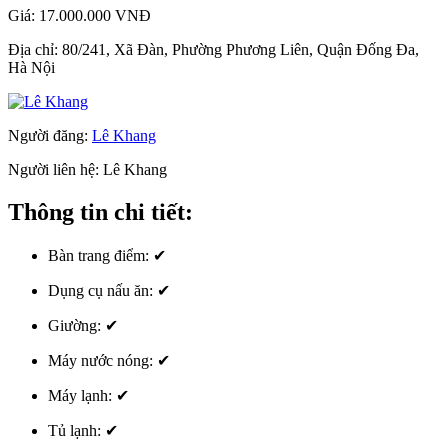
Giá:
17.000.000 VNĐ
Địa chỉ:
80/241, Xã Đàn, Phường Phương Liên, Quận Đống Đa,
Hà Nội
Người đăng:
Lê Khang
Người liên hệ:
Lê Khang
Thông tin chi tiết:
Bàn trang điểm:
✔
Dụng cụ nấu ăn:
✔
Giường:
✔
Máy nước nóng:
✔
Máy lạnh:
✔
Tủ lạnh:
✔