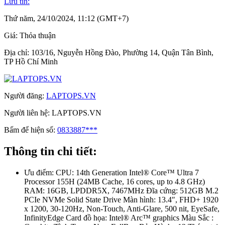
Lưu tin:
Thứ năm, 24/10/2024, 11:12 (GMT+7)
Giá:
Thỏa thuận
Địa chỉ:
103/16, Nguyễn Hồng Đào, Phường 14, Quận Tân Bình,
TP Hồ Chí Minh
Người đăng:
LAPTOPS.VN
Người liên hệ:
LAPTOPS.VN
Bấm để hiện số:
0833887***
Thông tin chi tiết:
Ưu điểm:
CPU: 14th Generation Intel® Core™ Ultra 7
Processor 155H (24MB Cache, 16 cores, up to 4.8 GHz)
RAM: 16GB, LPDDR5X, 7467MHz Đĩa cứng: 512GB M.2
PCIe NVMe Solid State Drive Màn hình: 13.4″, FHD+ 1920
x 1200, 30-120Hz, Non-Touch, Anti-Glare, 500 nit, EyeSafe,
InfinityEdge Card đồ họa: Intel® Arc™ graphics Màu Sắc :