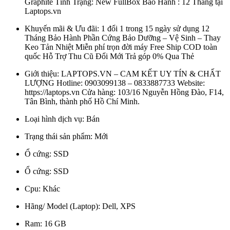
Graphite Tình Trạng: New FullBox Bảo Hành : 12 Tháng tại
Laptops.vn
Khuyến mãi & Ưu đãi:
1 đổi 1 trong 15 ngày sử dụng 12
Tháng Bảo Hành Phần Cứng Bảo Dưỡng – Vệ Sinh – Thay
Keo Tản Nhiệt Miễn phí trọn đời máy Free Ship COD toàn
quốc Hỗ Trợ Thu Cũ Đổi Mới Trả góp 0% Qua Thẻ
Giới thiệu:
LAPTOPS.VN – CAM KẾT UY TÍN & CHẤT
LƯỢNG Hotline: 0903099138 – 0833887733 Website:
https://laptops.vn Cửa hàng: 103/16 Nguyễn Hồng Đào, F14,
Tân Bình, thành phố Hồ Chí Minh.
Loại hình dịch vụ:
Bán
Trạng thái sản phẩm:
Mới
Ổ cứng:
SSD
Ổ cứng:
SSD
Cpu:
Khác
Hãng/ Model (Laptop):
Dell, XPS
Ram:
16 GB