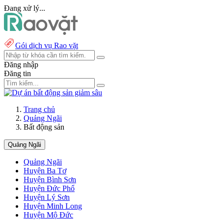
Đang xử lý...
Gói dịch vụ Rao vặt
Đăng nhập
Đăng tin
Trang chủ
Quảng Ngãi
Bất động sản
Quảng Ngãi
Quảng Ngãi
Huyện Ba Tơ
Huyện Bình Sơn
Huyện Đức Phổ
Huyện Lý Sơn
Huyện Minh Long
Huyện Mộ Đức