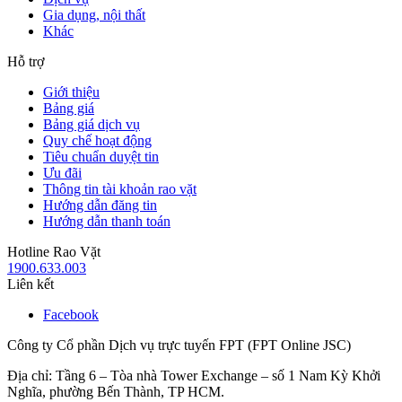
Gia dụng, nội thất
Khác
Hỗ trợ
Giới thiệu
Bảng giá
Bảng giá dịch vụ
Quy chế hoạt động
Tiêu chuẩn duyệt tin
Ưu đãi
Thông tin tài khoản rao vặt
Hướng dẫn đăng tin
Hướng dẫn thanh toán
Hotline Rao Vặt
1900.633.003
Liên kết
Facebook
Công ty Cổ phần Dịch vụ trực tuyến FPT (FPT Online JSC)
Địa chỉ: Tầng 6 – Tòa nhà Tower Exchange – số 1 Nam Kỳ Khởi
Nghĩa, phường Bến Thành, TP HCM.