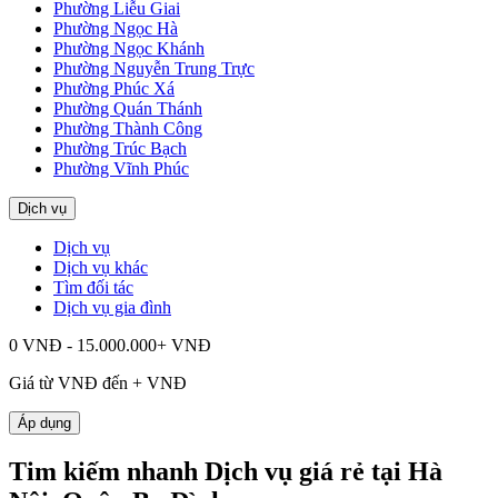
Phường Liễu Giai
Phường Ngọc Hà
Phường Ngọc Khánh
Phường Nguyễn Trung Trực
Phường Phúc Xá
Phường Quán Thánh
Phường Thành Công
Phường Trúc Bạch
Phường Vĩnh Phúc
Dịch vụ
Dịch vụ
Dịch vụ khác
Tìm đối tác
Dịch vụ gia đình
0 VNĐ - 15.000.000+ VNĐ
Giá từ
VNĐ đến
+
VNĐ
Áp dụng
Tim kiếm nhanh Dịch vụ giá rẻ tại Hà