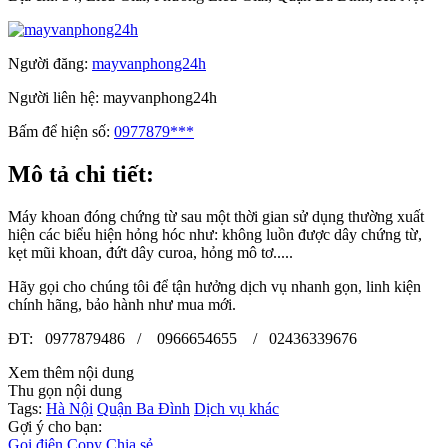
Người đăng:
mayvanphong24h
Người liên hệ:
mayvanphong24h
Bấm để hiện số:
0977879***
Mô tả chi tiết:
Máy khoan đóng chứng từ sau một thời gian sử dụng thường xuất
hiện các biểu hiện hỏng hóc như: không luồn được dây chứng từ,
kẹt mũi khoan, đứt dây curoa, hỏng mô tơ.....
Hãy gọi cho chúng tôi để tận hưởng dịch vụ nhanh gọn, linh kiện
chính hãng, bảo hành như mua mới.
ĐT: 0977879486 / 0966654655 / 02436339676
Xem thêm nội dung
Thu gọn nội dung
Tags:
Hà Nội
Quận Ba Đình
Dịch vụ khác
Gợi ý cho bạn:
Gọi điện
Copy
Chia sẻ