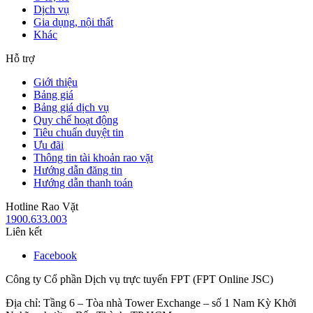
Dịch vụ
Gia dụng, nội thất
Khác
Hỗ trợ
Giới thiệu
Bảng giá
Bảng giá dịch vụ
Quy chế hoạt động
Tiêu chuẩn duyệt tin
Ưu đãi
Thông tin tài khoản rao vặt
Hướng dẫn đăng tin
Hướng dẫn thanh toán
Hotline Rao Vặt
1900.633.003
Liên kết
Facebook
Công ty Cổ phần Dịch vụ trực tuyến FPT (FPT Online JSC)
Địa chỉ: Tầng 6 – Tòa nhà Tower Exchange – số 1 Nam Kỳ Khởi