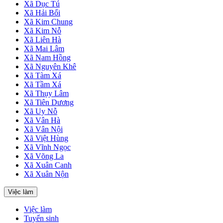
Xã Dục Tú
Xã Hải Bối
Xã Kim Chung
Xã Kim Nỗ
Xã Liên Hà
Xã Mai Lâm
Xã Nam Hồng
Xã Nguyên Khê
Xã Tàm Xá
Xã Tầm Xá
Xã Thụy Lâm
Xã Tiên Dương
Xã Uy Nỗ
Xã Vân Hà
Xã Vân Nội
Xã Việt Hùng
Xã Vĩnh Ngọc
Xã Võng La
Xã Xuân Canh
Xã Xuân Nộn
Việc làm
Việc làm
Tuyển sinh