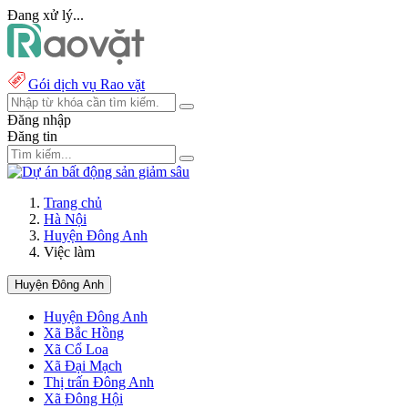
Đang xử lý...
Gói dịch vụ Rao vặt
Đăng nhập
Đăng tin
Trang chủ
Hà Nội
Huyện Đông Anh
Việc làm
Huyện Đông Anh
Huyện Đông Anh
Xã Bắc Hồng
Xã Cổ Loa
Xã Đại Mạch
Thị trấn Đông Anh
Xã Đông Hội