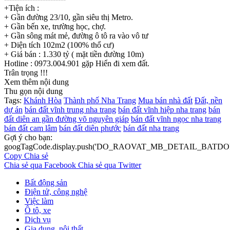
+Tiện ích :
+ Gần đường 23/10, gần siêu thị Metro.
+ Gần bến xe, trường học, chợ.
+ Gần sông mát mẻ, đường ô tô ra vào vô tư
+ Diện tích 102m2 (100% thổ cư)
+ Giá bán : 1.330 tỷ ( mặt tiền đường 10m)
Hotline : 0973.004.901 gặp Hiển đi xem đất.
Trân trọng !!!
Xem thêm nội dung
Thu gọn nội dung
Tags:
Khánh Hòa
Thành phố Nha Trang
Mua bán nhà đất
Đất, nền
dự án
bán đất vĩnh trung nha trang
bán đất vĩnh hiệp nha trang
bán
đất diên an gần đường võ nguyên giáp
bán đất vĩnh ngọc nha trang
bán đất cam lâm
bán đất diên phước
bán đất nha trang
Gợi ý cho bạn:
googTagCode.display.push('DO_RAOVAT_MB_DETAIL_BATDO
Copy
Chia sẻ
Chia sẻ qua Facebook
Chia sẻ qua Twitter
Bất động sản
Điện tử, công nghệ
Việc làm
Ô tô, xe
Dịch vụ
Gia dụng, nội thất