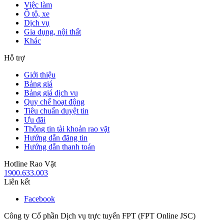
Việc làm
Ô tô, xe
Dịch vụ
Gia dụng, nội thất
Khác
Hỗ trợ
Giới thiệu
Bảng giá
Bảng giá dịch vụ
Quy chế hoạt động
Tiêu chuẩn duyệt tin
Ưu đãi
Thông tin tài khoản rao vặt
Hướng dẫn đăng tin
Hướng dẫn thanh toán
Hotline Rao Vặt
1900.633.003
Liên kết
Facebook
Công ty Cổ phần Dịch vụ trực tuyến FPT (FPT Online JSC)