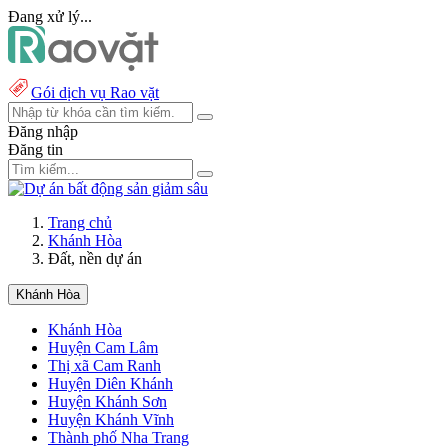
Đang xử lý...
Gói dịch vụ Rao vặt
Đăng nhập
Đăng tin
Trang chủ
Khánh Hòa
Đất, nền dự án
Khánh Hòa
Khánh Hòa
Huyện Cam Lâm
Thị xã Cam Ranh
Huyện Diên Khánh
Huyện Khánh Sơn
Huyện Khánh Vĩnh
Thành phố Nha Trang