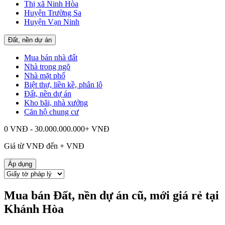
Thị xã Ninh Hòa
Huyện Trường Sa
Huyện Vạn Ninh
Đất, nền dự án
Mua bán nhà đất
Nhà trong ngõ
Nhà mặt phố
Biệt thự, liền kề, phân lô
Đất, nền dự án
Kho bãi, nhà xưởng
Căn hộ chung cư
0 VNĐ - 30.000.000.000+ VNĐ
Giá từ
VNĐ đến
+
VNĐ
Áp dụng
Mua bán Đất, nền dự án cũ, mới giá rẻ tại
Khánh Hòa