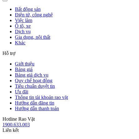
Bất động sản
Điện tử, công nghệ
Việc làm
Ô tô, xe
Dịch vụ
Gia dụng, nội thất
Khác
Hỗ trợ
Giới thiệu
Bảng giá
Bảng giá dịch vụ
Quy chế hoạt động
Tiêu chuẩn duyệt tin
Ưu đãi
Thông tin tài khoản rao vặt
Hướng dẫn đăng tin
Hướng dẫn thanh toán
Hotline Rao Vặt
1900.633.003
Liên kết