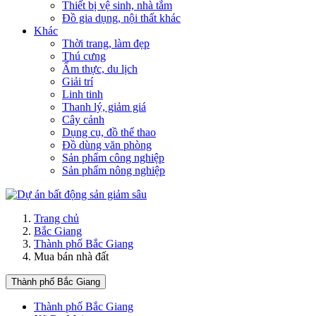
Thiết bị vệ sinh, nhà tắm
Đồ gia dụng, nội thất khác
Khác
Thời trang, làm đẹp
Thú cưng
Ẩm thực, du lịch
Giải trí
Linh tinh
Thanh lý, giảm giá
Cây cảnh
Dụng cụ, đồ thể thao
Đồ dùng văn phòng
Sản phẩm công nghiệp
Sản phẩm nông nghiệp
Trang chủ
Bắc Giang
Thành phố Bắc Giang
Mua bán nhà đất
Thành phố Bắc Giang
Thành phố Bắc Giang