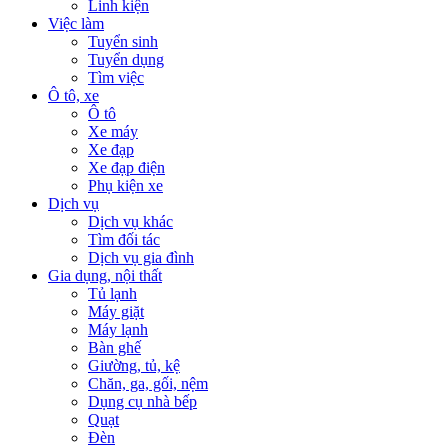
Linh kiện
Việc làm
Tuyển sinh
Tuyển dụng
Tìm việc
Ô tô, xe
Ô tô
Xe máy
Xe đạp
Xe đạp điện
Phụ kiện xe
Dịch vụ
Dịch vụ khác
Tìm đối tác
Dịch vụ gia đình
Gia dụng, nội thất
Tủ lạnh
Máy giặt
Máy lạnh
Bàn ghế
Giường, tủ, kệ
Chăn, ga, gối, nệm
Dụng cụ nhà bếp
Quạt
Đèn