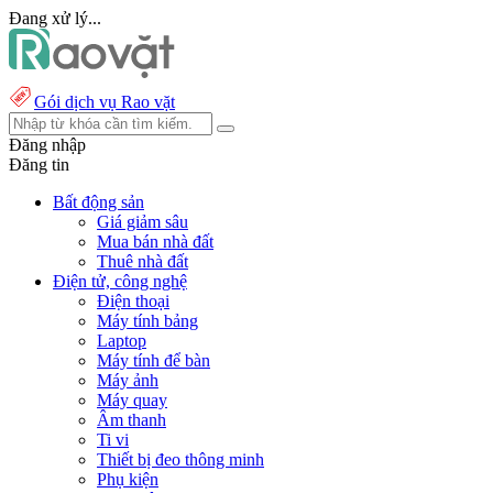
Đang xử lý...
Gói dịch vụ Rao vặt
Đăng nhập
Đăng tin
Bất động sản
Giá giảm sâu
Mua bán nhà đất
Thuê nhà đất
Điện tử, công nghệ
Điện thoại
Máy tính bảng
Laptop
Máy tính để bàn
Máy ảnh
Máy quay
Âm thanh
Ti vi
Thiết bị đeo thông minh
Phụ kiện