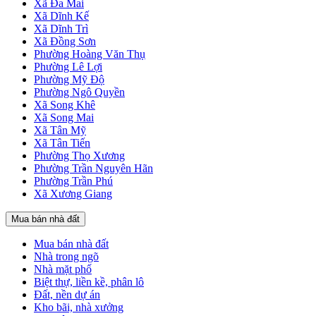
Xã Đa Mai
Xã Dĩnh Kế
Xã Dĩnh Trì
Xã Đồng Sơn
Phường Hoàng Văn Thụ
Phường Lê Lợi
Phường Mỹ Độ
Phường Ngô Quyền
Xã Song Khê
Xã Song Mai
Xã Tân Mỹ
Xã Tân Tiến
Phường Thọ Xương
Phường Trần Nguyên Hãn
Phường Trần Phú
Xã Xương Giang
Mua bán nhà đất
Mua bán nhà đất
Nhà trong ngõ
Nhà mặt phố
Biệt thự, liền kề, phân lô
Đất, nền dự án
Kho bãi, nhà xưởng