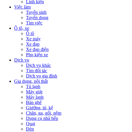
Linh kiện
Việc làm
Tuyển sinh
Tuyển dụng
Tìm việc
Ô tô, xe
Ô tô
Xe máy
Xe đạp
Xe đạp điện
Phụ kiện xe
Dịch vụ
Dịch vụ khác
Tìm đối tác
Dịch vụ gia đình
Gia dụng, nội thất
Tủ lạnh
Máy giặt
Máy lạnh
Bàn ghế
Giường, tủ, kệ
Chăn, ga, gối, nệm
Dụng cụ nhà bếp
Quạt
Đèn