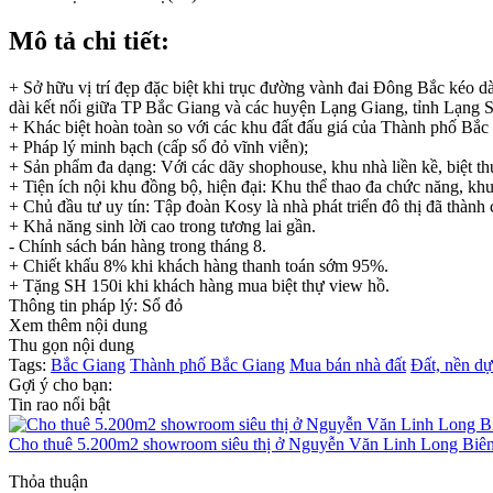
Mô tả chi tiết:
+ Sở hữu vị trí đẹp đặc biệt khi trục đường vành đai Đông Bắc kéo
dài kết nối giữa TP Bắc Giang và các huyện Lạng Giang, tỉnh Lạng 
+ Khác biệt hoàn toàn so với các khu đất đấu giá của Thành phố Bắc
+ Pháp lý minh bạch (cấp sổ đỏ vĩnh viễn);
+ Sản phẩm đa dạng: Với các dãy shophouse, khu nhà liền kề, biệt th
+ Tiện ích nội khu đồng bộ, hiện đại: Khu thể thao đa chức năng, kh
+ Chủ đầu tư uy tín: Tập đoàn Kosy là nhà phát triển đô thị đã thành 
+ Khả năng sinh lời cao trong tương lai gần.
- Chính sách bán hàng trong tháng 8.
+ Chiết khấu 8% khi khách hàng thanh toán sớm 95%.
+ Tặng SH 150i khi khách hàng mua biệt thự view hồ.
Thông tin pháp lý: Sổ đỏ
Xem thêm nội dung
Thu gọn nội dung
Tags:
Bắc Giang
Thành phố Bắc Giang
Mua bán nhà đất
Đất, nền dự
Gợi ý cho bạn:
Tin rao nổi bật
Cho thuê 5.200m2 showroom siêu thị ở Nguyễn Văn Linh Long Biê
Thỏa thuận