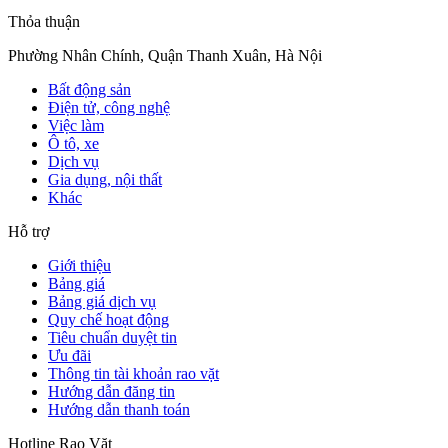
Thỏa thuận
Phường Nhân Chính, Quận Thanh Xuân, Hà Nội
Bất động sản
Điện tử, công nghệ
Việc làm
Ô tô, xe
Dịch vụ
Gia dụng, nội thất
Khác
Hỗ trợ
Giới thiệu
Bảng giá
Bảng giá dịch vụ
Quy chế hoạt động
Tiêu chuẩn duyệt tin
Ưu đãi
Thông tin tài khoản rao vặt
Hướng dẫn đăng tin
Hướng dẫn thanh toán
Hotline Rao Vặt