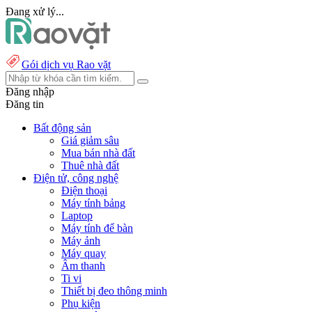
Đang xử lý...
Gói dịch vụ Rao vặt
Đăng nhập
Đăng tin
Bất động sản
Giá giảm sâu
Mua bán nhà đất
Thuê nhà đất
Điện tử, công nghệ
Điện thoại
Máy tính bảng
Laptop
Máy tính để bàn
Máy ảnh
Máy quay
Âm thanh
Ti vi
Thiết bị đeo thông minh
Phụ kiện