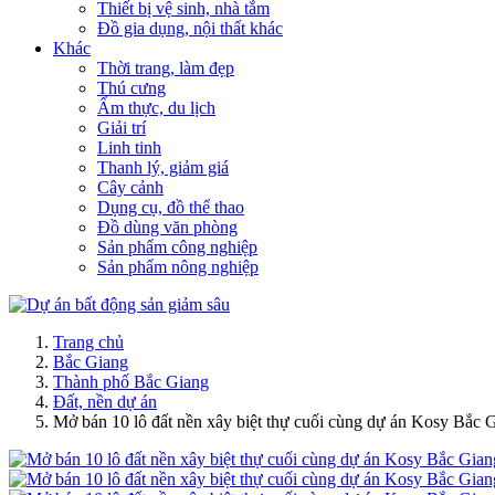
Thiết bị vệ sinh, nhà tắm
Đồ gia dụng, nội thất khác
Khác
Thời trang, làm đẹp
Thú cưng
Ẩm thực, du lịch
Giải trí
Linh tinh
Thanh lý, giảm giá
Cây cảnh
Dụng cụ, đồ thể thao
Đồ dùng văn phòng
Sản phẩm công nghiệp
Sản phẩm nông nghiệp
Trang chủ
Bắc Giang
Thành phố Bắc Giang
Đất, nền dự án
Mở bán 10 lô đất nền xây biệt thự cuối cùng dự án Kosy Bắc 