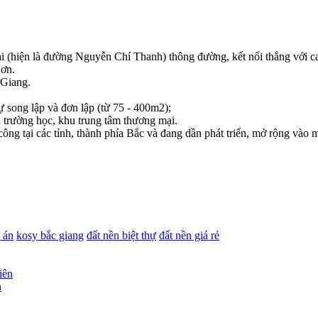
 dài (hiện là đường Nguyễn Chí Thanh) thông đường, kết nối thẳng vớ
Sơn.
 Giang.
ự song lập và đơn lập (từ 75 - 400m2);
u trường học, khu trung tâm thương mại.
công tại các tỉnh, thành phía Bắc và đang dần phát triển, mở rộng vào 
 án
kosy bắc giang
đất nền biệt thự
đất nền giá rẻ
n