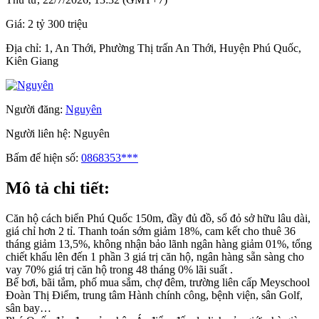
Giá:
2 tỷ 300 triệu
Địa chỉ:
1, An Thới, Phường Thị trấn An Thới, Huyện Phú Quốc,
Kiên Giang
Người đăng:
Nguyên
Người liên hệ:
Nguyên
Bấm để hiện số:
0868353***
Mô tả chi tiết:
Căn hộ cách biển Phú Quốc 150m, đầy đủ đồ, sổ đỏ sở hữu lâu dài,
giá chỉ hơn 2 tỉ. Thanh toán sớm giảm 18%, cam kết cho thuê 36
tháng giảm 13,5%, không nhận bảo lãnh ngân hàng giảm 01%, tổng
chiết khấu lên đến 1 phần 3 giá trị căn hộ, ngân hàng sẵn sàng cho
vay 70% giá trị căn hộ trong 48 tháng 0% lãi suất .
Bể bơi, bãi tắm, phố mua sắm, chợ đêm, trường liên cấp Meyschool
Đoàn Thị Điểm, trung tâm Hành chính công, bệnh viện, sân Golf,
sân bay…