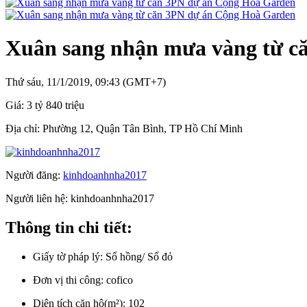
Xuân sang nhận mưa vàng từ c
Thứ sáu, 11/1/2019, 09:43 (GMT+7)
Giá:
3 tỷ 840 triệu
Địa chỉ:
Phường 12, Quận Tân Bình, TP Hồ Chí Minh
Người đăng:
kinhdoanhnha2017
Người liên hệ:
kinhdoanhnha2017
Thông tin chi tiết:
Giấy tờ pháp lý:
Sổ hồng/ Sổ đỏ
Đơn vị thi công:
cofico
Diện tích căn hộ(m²):
102