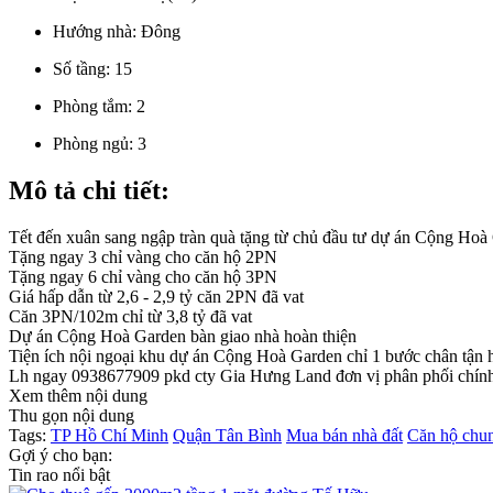
Hướng nhà:
Đông
Số tầng:
15
Phòng tắm:
2
Phòng ngủ:
3
Mô tả chi tiết:
Tết đến xuân sang ngập tràn quà tặng từ chủ đầu tư dự án Cộng Hoà
Tặng ngay 3 chỉ vàng cho căn hộ 2PN
Tặng ngay 6 chỉ vàng cho căn hộ 3PN
Giá hấp dẫn từ 2,6 - 2,9 tỷ căn 2PN đã vat
Căn 3PN/102m chỉ từ 3,8 tỷ đã vat
Dự án Cộng Hoà Garden bàn giao nhà hoàn thiện
Tiện ích nội ngoại khu dự án Cộng Hoà Garden chỉ 1 bước chân tận h
Lh ngay 0938677909 pkd cty Gia Hưng Land đơn vị phân phối chín
Xem thêm nội dung
Thu gọn nội dung
Tags:
TP Hồ Chí Minh
Quận Tân Bình
Mua bán nhà đất
Căn hộ chu
Gợi ý cho bạn:
Tin rao nổi bật