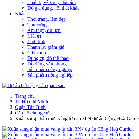
Thiết bị vệ sinh, nhà tắm
Đồ gia dụng, nội thất khác
Khác
Thời trang, làm đẹp
Thú cưng
Ẩm thực, du lịch
Giải trí
Linh tinh
Thanh lý, giảm giá
Cây cảnh
Dụng cụ, đồ thể thao
Đồ dùng văn phòng
Sản phẩm công nghiệp
Sản phẩm nông nghiệp
Trang chủ
TP Hồ Chí Minh
Quận Tân Bình
Căn hộ chung cư
Xuân sang nhận mưa vàng từ căn 3PN dự án Cộng Hoà Garde