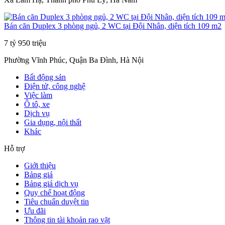
Bán căn Duplex 3 phòng ngủ, 2 WC tại Đội Nhân, diện tích 109 m2
7 tỷ 950 triệu
Phường Vĩnh Phúc, Quận Ba Đình, Hà Nội
Bất động sản
Điện tử, công nghệ
Việc làm
Ô tô, xe
Dịch vụ
Gia dụng, nội thất
Khác
Hỗ trợ
Giới thiệu
Bảng giá
Bảng giá dịch vụ
Quy chế hoạt động
Tiêu chuẩn duyệt tin
Ưu đãi
Thông tin tài khoản rao vặt