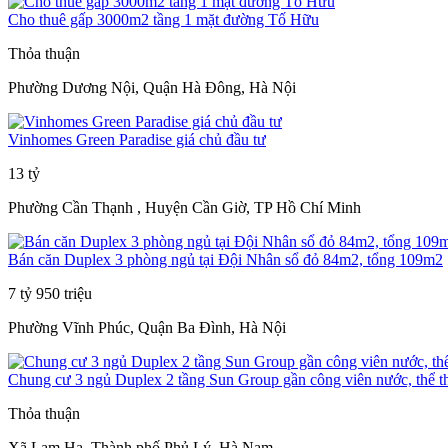
Cho thuê gấp 3000m2 tầng 1 mặt đường Tố Hữu
Thỏa thuận
Phường Dương Nội, Quận Hà Đông, Hà Nội
Vinhomes Green Paradise giá chủ đầu tư
13 tỷ
Phường Cần Thạnh , Huyện Cần Giờ, TP Hồ Chí Minh
Bán căn Duplex 3 phòng ngủ tại Đội Nhân sổ đỏ 84m2, tổng 109m2
7 tỷ 950 triệu
Phường Vĩnh Phúc, Quận Ba Đình, Hà Nội
Chung cư 3 ngủ Duplex 2 tầng Sun Group gần công viên nước, thể t
Thỏa thuận
Xã Lam Hạ, Thành phố Phủ Lý, Hà Nam