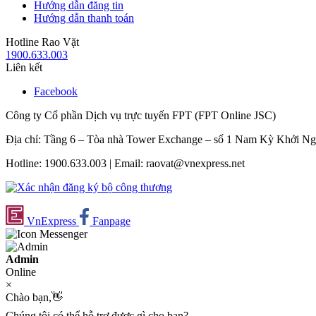
Hướng dẫn đăng tin
Hướng dẫn thanh toán
Hotline Rao Vặt
1900.633.003
Liên kết
Facebook
Công ty Cổ phần Dịch vụ trực tuyến FPT (FPT Online JSC)
Địa chỉ: Tầng 6 – Tòa nhà Tower Exchange – số 1 Nam Kỳ Khởi N
Hotline: 1900.633.003 | Email: raovat@vnexpress.net
VnExpress
Fanpage
Admin
Online
×
Chào bạn,👋
Chúng tôi có thể hỗ trợ được gì cho bạn?