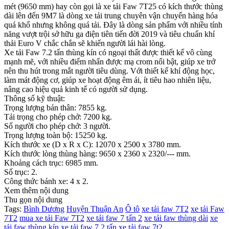
mét (9650 mm) hay còn gọi là xe tải Faw 7T25 có kích thước thùng
dài lên đến 9M7 là dòng xe tải trung chuyên vận chuyển hàng hóa
quá khổ nhưng không quá tải. Đây là dòng sản phẩm với nhiều tính
năng vượt trội sở hữu ga điện tiên tiến đời 2019 và tiêu chuẩn khí
thải Euro V chắc chắn sẽ khiến người lái hài lòng.
Xe tải Faw 7.2 tấn thùng kín có ngoại thất được thiết kế vô cùng
mạnh mẽ, với nhiều điểm nhấn được mạ crom nổi bật, giúp xe trở
nên thu hút trong mắt người tiêu dùng. Với thiết kế khí động học,
làm mát động cơ, giúp xe hoạt động êm ái, ít tiêu hao nhiên liệu,
nâng cao hiệu quả kinh tế có người sử dụng.
Thông số kỹ thuật:
Trọng lượng bản thân: 7855 kg.
Tải trọng cho phép chở: 7200 kg.
Số người cho phép chở: 3 người.
Trọng lượng toàn bộ: 15250 kg.
Kích thước xe (D x R x C): 12070 x 2500 x 3780 mm.
Kích thước lòng thùng hàng: 9650 x 2360 x 2320/--- mm.
Khoảng cách trục: 6985 mm.
Số trục: 2.
Công thức bánh xe: 4 x 2.
Xem thêm nội dung
Thu gọn nội dung
Tags:
Bình Dương
Huyện Thuận An
Ô tô
xe tải faw 7T2
xe tải Faw
7T2
mua xe tải Faw 7T2
xe tải faw 7 tấn 2
xe tải faw thùng dài
xe
tải faw thùng kín
xe tải faw 7.2 tấn
xe tải faw 7t2