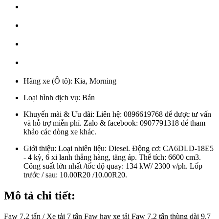
Hãng xe (Ô tô):
Kia, Morning
Loại hình dịch vụ:
Bán
Khuyến mãi & Ưu đãi:
Liên hệ: 0896619768 để được tư vấn
và hỗ trợ miễn phí. Zalo & facebook: 0907791318 để tham
khảo các dòng xe khác.
Giới thiệu:
Loại nhiên liệu: Diesel. Động cơ: CA6DLD-18E5
- 4 kỳ, 6 xi lanh thẳng hàng, tăng áp. Thể tích: 6600 cm3.
Công suất lớn nhất /tốc độ quay: 134 kW/ 2300 v/ph. Lốp
trước / sau: 10.00R20 /10.00R20.
Mô tả chi tiết:
Faw 7.2 tấn / Xe tải 7 tấn Faw hay xe tải Faw 7.2 tấn thùng dài 9.7