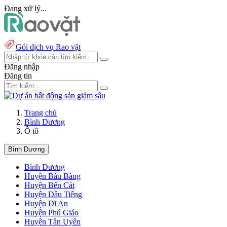
Đang xử lý...
Gói dịch vụ Rao vặt
Đăng nhập
Đăng tin
Trang chủ
Bình Dương
Ô tô
Bình Dương
Bình Dương
Huyện Bàu Bàng
Huyện Bến Cát
Huyện Dầu Tiếng
Huyện Dĩ An
Huyện Phú Giáo
Huyện Tân Uyên