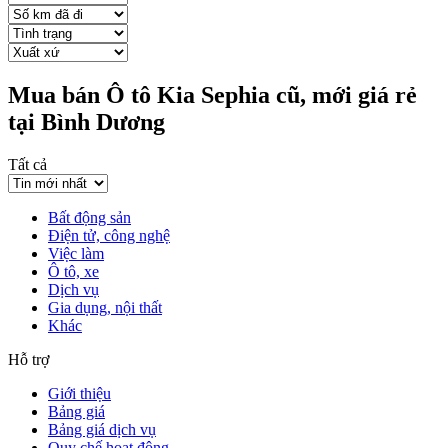
Mua bán Ô tô Kia Sephia cũ, mới giá rẻ
tại Bình Dương
Tất cả
Bất động sản
Điện tử, công nghệ
Việc làm
Ô tô, xe
Dịch vụ
Gia dụng, nội thất
Khác
Hỗ trợ
Giới thiệu
Bảng giá
Bảng giá dịch vụ
Quy chế hoạt động