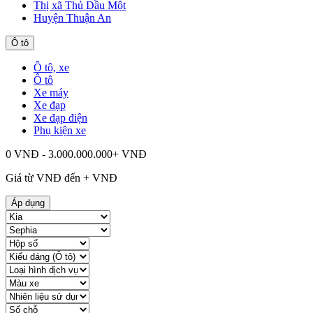
Thị xã Thủ Dầu Một
Huyện Thuận An
Ô tô
Ô tô, xe
Ô tô
Xe máy
Xe đạp
Xe đạp điện
Phụ kiện xe
0 VNĐ - 3.000.000.000+ VNĐ
Giá từ
VNĐ đến
+
VNĐ
Áp dụng