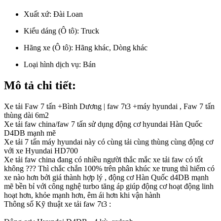
Xuất xứ:
Đài Loan
Kiểu dáng (Ô tô):
Truck
Hãng xe (Ô tô):
Hãng khác, Dòng khác
Loại hình dịch vụ:
Bán
Mô tả chi tiết:
Xe tải Faw 7 tấn +Bình Dương | faw 7t3 +máy hyundai , Faw 7 tấn
thùng dài 6m2
Xe tải faw china/faw 7 tấn sử dụng động cơ hyundai Hàn Quốc
D4DB mạnh mẽ
Xe tải 7 tấn máy hyundai này có cùng tải cùng thùng cùng động cơ
với xe Hyundai HD700
Xe tải faw china đang có nhiều người thắc mắc xe tải faw có tốt
không ??? Thì chắc chắn 100% trên phân khúc xe trung thì hiếm có
xe nào hơn bởi giá thành hợp lý , động cơ Hàn Quốc d4DB mạnh
mẽ bền bỉ với công nghệ turbo tăng áp giúp động cơ hoạt động linh
hoạt hơn, khỏe mạnh hơn, êm ái hơn khi vận hành
Thông số Kỹ thuật xe tải faw 7t3 :