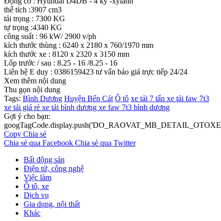
Động cơ : Hyundai D4DB - 4 kỳ -xylanh
thể tích :3907 cm3
tải trọng : 7300 KG
tự trọng :4340 KG
công suất : 96 kW/ 2900 v/ph
kích thước thùng : 6240 x 2180 x 760/1970 mm
kích thước xe : 8120 x 2320 x 3150 mm
Lốp trước / sau : 8.25 - 16 /8.25 - 16
Liên hệ E duy : 0386159423 tư vấn báo giá trực tiếp 24/24
Xem thêm nội dung
Thu gọn nội dung
Tags:
Bình Dương
Huyện Bến Cát
Ô tô
xe tải 7 tấn
xe tải faw 7t3
xe tải giá rẻ
xe tải bình dương
xe faw 7t3 bình dương
Gợi ý cho bạn:
googTagCode.display.push('DO_RAOVAT_MB_DETAIL_OTOXE_
Copy
Chia sẻ
Chia sẻ qua Facebook
Chia sẻ qua Twitter
Bất động sản
Điện tử, công nghệ
Việc làm
Ô tô, xe
Dịch vụ
Gia dụng, nội thất
Khác