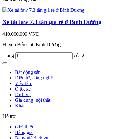
Xe tải faw 7.3 tấn giá rẻ ở Bình Dương
410.000.000 VNĐ
Huyện Bến Cát, Bình Dương
Trang
của 2
Bất động sản
Điện tử, công nghệ
Việc làm
Ô tô, xe
Dịch vụ
Gia dụng, nội thất
Khác
Hỗ trợ
Giới thiệu
Bảng giá
Bảng giá dịch vụ