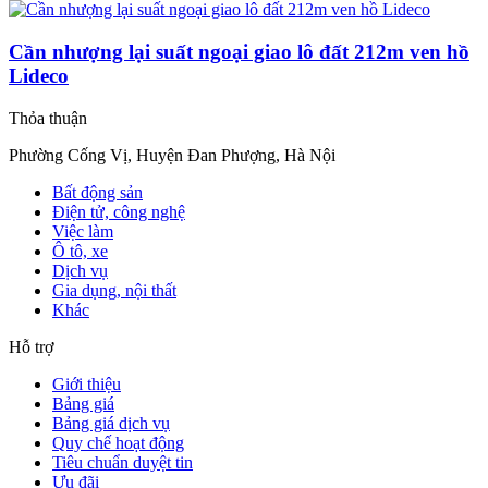
Cần nhượng lại suất ngoại giao lô đất 212m ven hồ
Lideco
Thỏa thuận
Phường Cống Vị, Huyện Đan Phượng, Hà Nội
Bất động sản
Điện tử, công nghệ
Việc làm
Ô tô, xe
Dịch vụ
Gia dụng, nội thất
Khác
Hỗ trợ
Giới thiệu
Bảng giá
Bảng giá dịch vụ
Quy chế hoạt động
Tiêu chuẩn duyệt tin
Ưu đãi