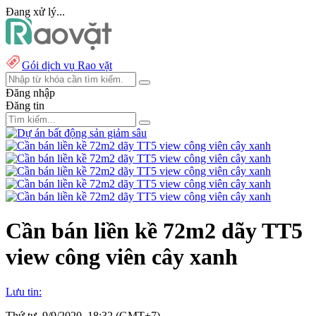
Đang xử lý...
Gói dịch vụ Rao vặt
Đăng nhập
Đăng tin
Cần bán liền kề 72m2 dãy TT5
view công viên cây xanh
Lưu tin:
Thứ tư, 9/9/2020, 18:32 (GMT+7)