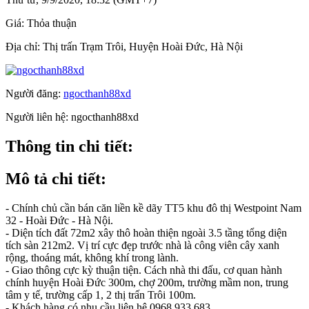
Giá:
Thỏa thuận
Địa chỉ:
Thị trấn Trạm Trôi, Huyện Hoài Đức, Hà Nội
Người đăng:
ngocthanh88xd
Người liên hệ:
ngocthanh88xd
Thông tin chi tiết:
Mô tả chi tiết:
- Chính chủ cần bán căn liền kề dãy TT5 khu đô thị Westpoint Nam
32 - Hoài Đức - Hà Nội.
- Diện tích đất 72m2 xây thô hoàn thiện ngoài 3.5 tầng tổng diện
tích sàn 212m2. Vị trí cực đẹp trước nhà là công viên cây xanh
rộng, thoáng mát, không khí trong lành.
- Giao thông cực kỳ thuận tiện. Cách nhà thi đấu, cơ quan hành
chính huyện Hoài Đức 300m, chợ 200m, trường mầm non, trung
tâm y tế, trường cấp 1, 2 thị trấn Trôi 100m.
- Khách hàng có nhu cầu liên hệ 0968.933.683