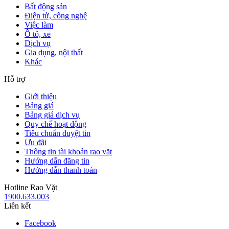
Bất động sản
Điện tử, công nghệ
Việc làm
Ô tô, xe
Dịch vụ
Gia dụng, nội thất
Khác
Hỗ trợ
Giới thiệu
Bảng giá
Bảng giá dịch vụ
Quy chế hoạt động
Tiêu chuẩn duyệt tin
Ưu đãi
Thông tin tài khoản rao vặt
Hướng dẫn đăng tin
Hướng dẫn thanh toán
Hotline Rao Vặt
1900.633.003
Liên kết
Facebook