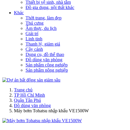
Thiết bị vệ sinh, nhà tắm
Đồ gia dụng, nội thất khác
Khác
Thời trang, làm đẹp
Thú cưng
Ẩm thực, du lịch
Giải trí
Linh tinh
Thanh lý, giảm giá
Cây cảnh
Dụng cụ, đồ thể thao
Đồ dùng văn phòng
Sản phẩm công nghiệp
Sản phẩm nông nghiệp
Trang chủ
TP Hồ Chí Minh
Quận Tân Phú
Đồ dùng văn phòng
Máy bơm Tohatsu nhập khẩu VE1500W