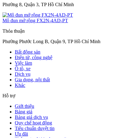
Phường 8, Quận 3, TP Hồ Chí Minh
Mô đun mở rộng FX2N-4AD-PT
Thỏa thuận
Phường Phước Long B, Quận 9, TP Hồ Chí Minh
Bất động sản
Điện tử, công nghệ
Việc làm
Ô tô, xe
Dịch vụ
Gia dụng, nội thất
Khác
Hỗ trợ
Giới thiệu
Bảng giá
Bảng giá dịch vụ
Quy chế hoạt động
Tiêu chuẩn duyệt tin
Ưu đãi