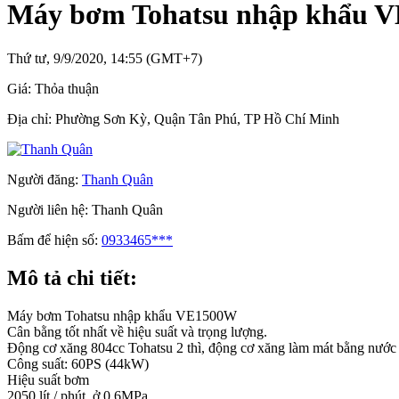
Máy bơm Tohatsu nhập khẩu 
Thứ tư, 9/9/2020, 14:55 (GMT+7)
Giá:
Thỏa thuận
Địa chỉ:
Phường Sơn Kỳ, Quận Tân Phú, TP Hồ Chí Minh
Người đăng:
Thanh Quân
Người liên hệ:
Thanh Quân
Bấm để hiện số:
0933465***
Mô tả chi tiết:
Máy bơm Tohatsu nhập khẩu VE1500W
Cân bằng tốt nhất về hiệu suất và trọng lượng.
Động cơ xăng 804cc Tohatsu 2 thì, động cơ xăng làm mát bằng nước
Công suất: 60PS (44kW)
Hiệu suất bơm
2050 lít / phút. ở 0,6MPa