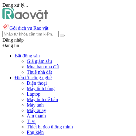
Đang xử lý...
Gói dịch vụ Rao vặt
Đăng nhập
Đăng tin
Bất động sản
Giá giảm sâu
Mua bán nhà đất
Thuê nhà đất
Điện tử, công nghệ
Điện thoại
Máy tính bảng
Laptop
Máy tính để bàn
Máy ảnh
Máy quay
Âm thanh
Ti vi
Thiết bị đeo thông minh
Phụ kiện