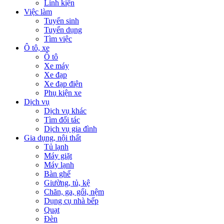
Linh kiện
Việc làm
Tuyển sinh
Tuyển dụng
Tìm việc
Ô tô, xe
Ô tô
Xe máy
Xe đạp
Xe đạp điện
Phụ kiện xe
Dịch vụ
Dịch vụ khác
Tìm đối tác
Dịch vụ gia đình
Gia dụng, nội thất
Tủ lạnh
Máy giặt
Máy lạnh
Bàn ghế
Giường, tủ, kệ
Chăn, ga, gối, nệm
Dụng cụ nhà bếp
Quạt
Đèn