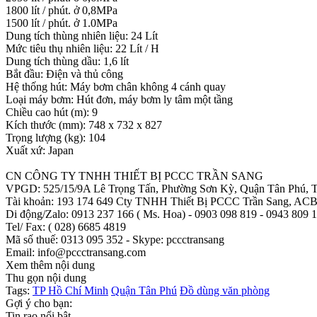
1800 lít / phút. ở 0,8MPa
1500 lít / phút. ở 1.0MPa
Dung tích thùng nhiên liệu: 24 Lít
Mức tiêu thụ nhiên liệu: 22 Lít / H
Dung tích thùng dầu: 1,6 lít
Bắt đầu: Điện và thủ công
Hệ thống hút: Máy bơm chân không 4 cánh quay
Loại máy bơm: Hút đơn, máy bơm ly tâm một tầng
Chiều cao hút (m): 9
Kích thước (mm): 748 x 732 x 827
Trọng lượng (kg): 104
Xuất xứ: Japan
CN CÔNG TY TNHH THIẾT BỊ PCCC TRẦN SANG
VPGD: 525/15/9A Lê Trọng Tấn, Phường Sơn Kỳ, Quận Tân Phú, T
Tài khoản: 193 174 649 Cty TNHH Thiết Bị PCCC Trần Sang, A
Di động/Zalo: 0913 237 166 ( Ms. Hoa) - 0903 098 819 - 0943 809 1
Tel/ Fax: ( 028) 6685 4819
Mã số thuế: 0313 095 352 - Skype: pccctransang
Email: info@pccctransang.com
Xem thêm nội dung
Thu gọn nội dung
Tags:
TP Hồ Chí Minh
Quận Tân Phú
Đồ dùng văn phòng
Gợi ý cho bạn:
Tin rao nổi bật