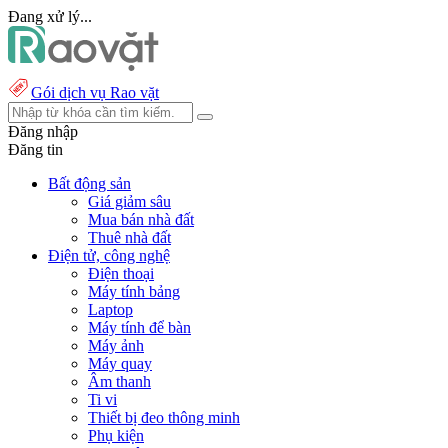
Đang xử lý...
Gói dịch vụ Rao vặt
Đăng nhập
Đăng tin
Bất động sản
Giá giảm sâu
Mua bán nhà đất
Thuê nhà đất
Điện tử, công nghệ
Điện thoại
Máy tính bảng
Laptop
Máy tính để bàn
Máy ảnh
Máy quay
Âm thanh
Ti vi
Thiết bị đeo thông minh
Phụ kiện