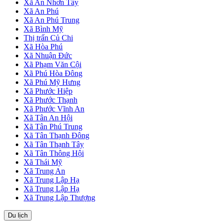
Xã An Nhơn Tây
Xã An Phú
Xã An Phú Trung
Xã Bình Mỹ
Thị trấn Củ Chi
Xã Hòa Phú
Xã Nhuận Đức
Xã Phạm Văn Cội
Xã Phú Hòa Đông
Xã Phú Mỹ Hưng
Xã Phước Hiệp
Xã Phước Thạnh
Xã Phước Vĩnh An
Xã Tân An Hội
Xã Tân Phú Trung
Xã Tân Thạnh Đông
Xã Tân Thạnh Tây
Xã Tân Thông Hội
Xã Thái Mỹ
Xã Trung An
Xã Trung Lập Hạ
Xã Trung Lập Hạ
Xã Trung Lập Thượng
Du lịch