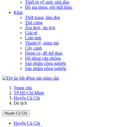
Thiết bị vệ sinh, nhà tắm
Đồ gia dụng, nội thất khác
Khác
Thời trang, làm đẹp
Thú cưng
Ẩm thực, du lịch
Giải trí
Linh tinh
Thanh lý, giảm giá
Cây cảnh
Dụng cụ, đồ thể thao
Đồ dùng văn phòng
Sản phẩm công nghiệp
Sản phẩm nông nghiệp
Trang chủ
TP Hồ Chí Minh
Huyện Củ Chi
Du lịch
Huyện Củ Chi
Huyện Củ Chi