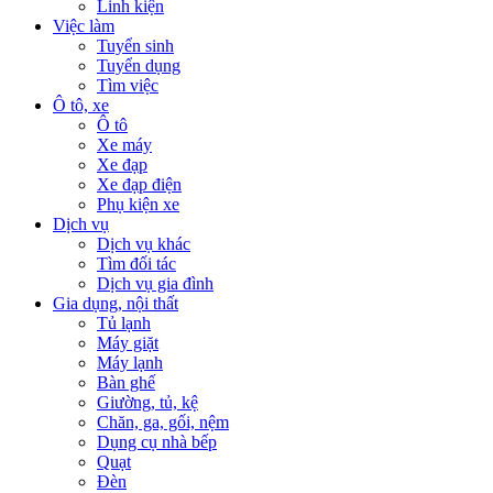
Linh kiện
Việc làm
Tuyển sinh
Tuyển dụng
Tìm việc
Ô tô, xe
Ô tô
Xe máy
Xe đạp
Xe đạp điện
Phụ kiện xe
Dịch vụ
Dịch vụ khác
Tìm đối tác
Dịch vụ gia đình
Gia dụng, nội thất
Tủ lạnh
Máy giặt
Máy lạnh
Bàn ghế
Giường, tủ, kệ
Chăn, ga, gối, nệm
Dụng cụ nhà bếp
Quạt
Đèn