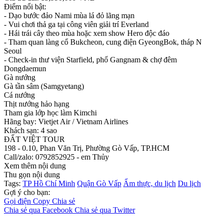
Điểm nổi bật:
- Dạo bước đảo Nami mùa lá đỏ lãng mạn
- Vui chơi thả ga tại công viên giải trí Everland
- Hái trái cây theo mùa hoặc xem show Hero độc đáo
- Tham quan làng cổ Bukcheon, cung điện GyeongBok, tháp N
Seoul
- Check-in thư viện Starfield, phố Gangnam & chợ đêm
Dongdaemun
Gà nướng
Gà tần sâm (Samgyetang)
Cá nướng
Thịt nướng hảo hạng
Tham gia lớp học làm Kimchi
Hãng bay: Vietjet Air / Vietnam Airlines
Khách sạn: 4 sao
ĐẤT VIỆT TOUR
198 - 0.10, Phan Văn Trị, Phường Gò Vấp, TP.HCM
Call/zalo: 0792852925 - em Thủy
Xem thêm nội dung
Thu gọn nội dung
Tags:
TP Hồ Chí Minh
Quận Gò Vấp
Ẩm thực, du lịch
Du lịch
Gợi ý cho bạn:
Gọi điện
Copy
Chia sẻ
Chia sẻ qua Facebook
Chia sẻ qua Twitter