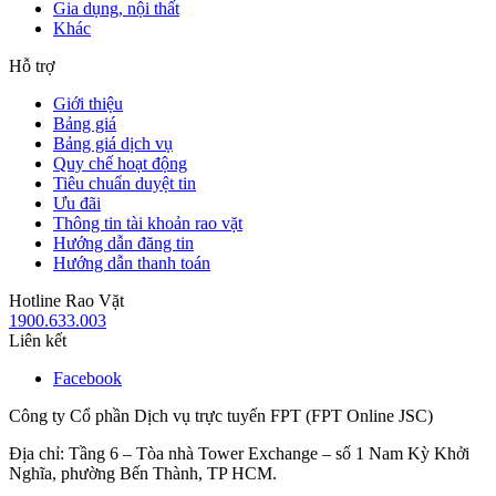
Gia dụng, nội thất
Khác
Hỗ trợ
Giới thiệu
Bảng giá
Bảng giá dịch vụ
Quy chế hoạt động
Tiêu chuẩn duyệt tin
Ưu đãi
Thông tin tài khoản rao vặt
Hướng dẫn đăng tin
Hướng dẫn thanh toán
Hotline Rao Vặt
1900.633.003
Liên kết
Facebook
Công ty Cổ phần Dịch vụ trực tuyến FPT (FPT Online JSC)
Địa chỉ: Tầng 6 – Tòa nhà Tower Exchange – số 1 Nam Kỳ Khởi
Nghĩa, phường Bến Thành, TP HCM.