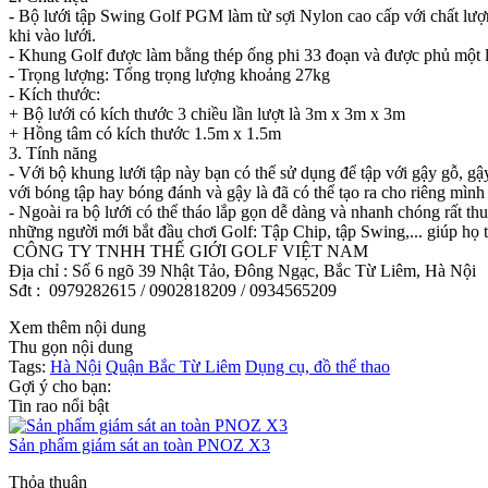
- Bộ lưới tập Swing Golf PGM làm từ sợi Nylon cao cấp với chất lượng 
khi vào lưới.
- Khung Golf được làm bằng thép ống phi 33 đoạn và được phủ một lớp
- Trọng lượng: Tổng trọng lượng khoảng 27kg
- Kích thước:
+ Bộ lưới có kích thước 3 chiều lần lượt là 3m x 3m x 3m
+ Hồng tâm có kích thước 1.5m x 1.5m
3. Tính năng
- Với bộ khung lưới tập này bạn có thể sử dụng để tập với gậy gỗ, g
với bóng tập hay bóng đánh và gậy là đã có thể tạo ra cho riêng mình
- Ngoài ra bộ lưới có thể tháo lắp gọn dễ dàng và nhanh chóng rất th
những người mới bắt đầu chơi Golf: Tập Chip, tập Swing,... giúp họ 
CÔNG TY TNHH THẾ GIỚI GOLF VIỆT NAM
Địa chỉ : Số 6 ngõ 39 Nhật Tảo, Đông Ngạc, Bắc Từ Liêm, Hà Nội
Sđt : 0979282615 / 0902818209 / 0934565209
Xem thêm nội dung
Thu gọn nội dung
Tags:
Hà Nội
Quận Bắc Từ Liêm
Dụng cụ, đồ thể thao
Gợi ý cho bạn:
Tin rao nổi bật
Sản phẩm giám sát an toàn PNOZ X3
Thỏa thuận