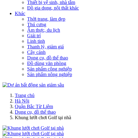
Thiết bị vệ sinh, nhà tắm
Đồ gia dụng, nội thất khác
Khác
Thời trang, làm đẹp
Thú cưng
Ẩm thực, du lịch
Giải trí
Linh tinh
Thanh lý, giảm giá
Cây cảnh
Dụng cụ, đồ thể thao
Đồ dùng văn phòng
Sản phẩm công nghiệp
Sản phẩm nông nghiệp
Trang chủ
Hà Nội
Quận Bắc Từ Liêm
Dụng cụ, đồ thể thao
Khung lưới chơi Golf tại nhà