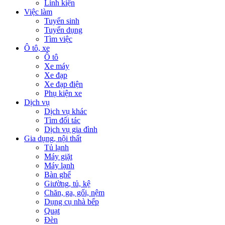
Linh kiện
Việc làm
Tuyển sinh
Tuyển dụng
Tìm việc
Ô tô, xe
Ô tô
Xe máy
Xe đạp
Xe đạp điện
Phụ kiện xe
Dịch vụ
Dịch vụ khác
Tìm đối tác
Dịch vụ gia đình
Gia dụng, nội thất
Tủ lạnh
Máy giặt
Máy lạnh
Bàn ghế
Giường, tủ, kệ
Chăn, ga, gối, nệm
Dụng cụ nhà bếp
Quạt
Đèn