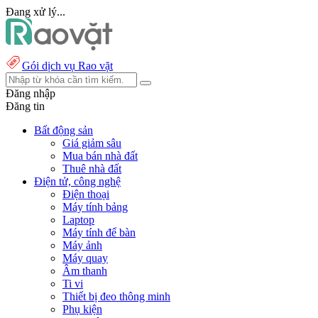
Đang xử lý...
Gói dịch vụ Rao vặt
Đăng nhập
Đăng tin
Bất động sản
Giá giảm sâu
Mua bán nhà đất
Thuê nhà đất
Điện tử, công nghệ
Điện thoại
Máy tính bảng
Laptop
Máy tính để bàn
Máy ảnh
Máy quay
Âm thanh
Ti vi
Thiết bị đeo thông minh
Phụ kiện