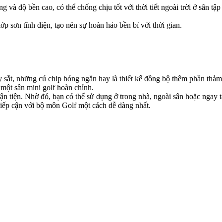
và độ bền cao, có thể chống chịu tốt với thời tiết ngoài trời ở sân tậ
 sơn tĩnh điện, tạo nên sự hoàn hảo bền bỉ với thời gian.
ậy sắt, những cú chip bóng ngắn hay là thiết kế đồng bộ thêm phần th
 một sân mini golf hoàn chỉnh.
uận tiện. Nhờ đó, bạn có thể sử dụng ở trong nhà, ngoài sân hoặc ngay 
tiếp cận với bộ môn Golf một cách dễ dàng nhất.