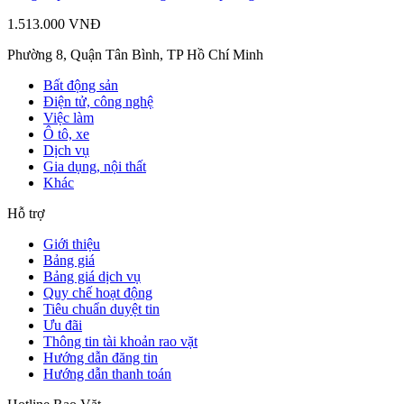
1.513.000 VNĐ
Phường 8, Quận Tân Bình, TP Hồ Chí Minh
Bất động sản
Điện tử, công nghệ
Việc làm
Ô tô, xe
Dịch vụ
Gia dụng, nội thất
Khác
Hỗ trợ
Giới thiệu
Bảng giá
Bảng giá dịch vụ
Quy chế hoạt động
Tiêu chuẩn duyệt tin
Ưu đãi
Thông tin tài khoản rao vặt
Hướng dẫn đăng tin
Hướng dẫn thanh toán