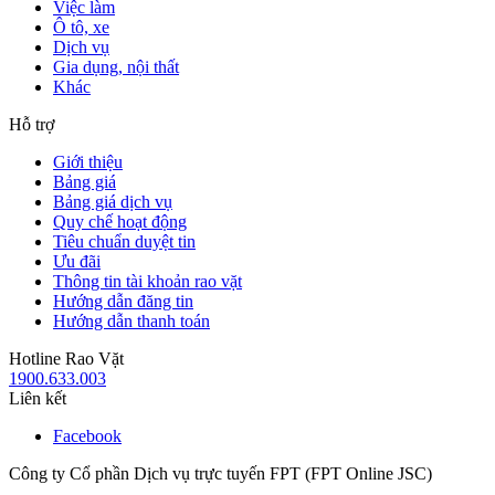
Việc làm
Ô tô, xe
Dịch vụ
Gia dụng, nội thất
Khác
Hỗ trợ
Giới thiệu
Bảng giá
Bảng giá dịch vụ
Quy chế hoạt động
Tiêu chuẩn duyệt tin
Ưu đãi
Thông tin tài khoản rao vặt
Hướng dẫn đăng tin
Hướng dẫn thanh toán
Hotline Rao Vặt
1900.633.003
Liên kết
Facebook
Công ty Cổ phần Dịch vụ trực tuyến FPT (FPT Online JSC)