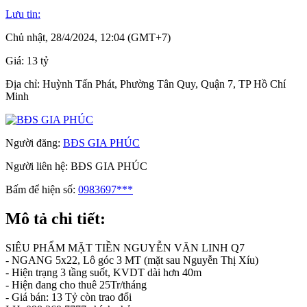
Lưu tin:
Chủ nhật, 28/4/2024, 12:04 (GMT+7)
Giá:
13 tỷ
Địa chỉ:
Huỳnh Tấn Phát, Phường Tân Quy, Quận 7, TP Hồ Chí
Minh
Người đăng:
BĐS GIA PHÚC
Người liên hệ:
BĐS GIA PHÚC
Bấm để hiện số:
0983697***
Mô tả chi tiết:
SIÊU PHẨM MẶT TIỀN NGUYỄN VĂN LINH Q7
- NGANG 5x22, Lô góc 3 MT (mặt sau Nguyễn Thị Xíu)
- Hiện trạng 3 tầng suốt, KVDT dài hơn 40m
- Hiện đang cho thuê 25Tr/tháng
- Giá bán: 13 Tỷ còn trao đổi